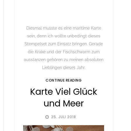
Diesmal musste es eine maritime Karte
sein, denn ich wollte unbedingt dieses
Stempelset zum Einsatz bringen. Gerade
die Krake und der Fischschwarm zum
ausstanzen gehören zu meinen absoluten
Lieblingen dieses Jahr.
CONTINUE READING
Karte Viel Glück
und Meer
25. JULI 2018