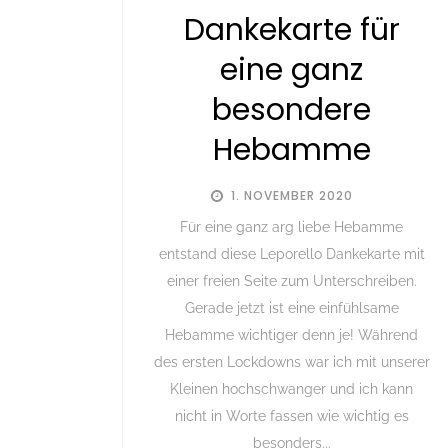
Dankekarte für
eine ganz
besondere
Hebamme
1. NOVEMBER 2020
Für eine ganz arg liebe Hebamme
entstand diese Leporello Dankekarte mit
einer freien Seite zum Unterschreiben.
Gerade jetzt ist eine einfühlsame
Hebamme wichtiger denn je! Während
des ersten Lockdowns war ich mit unserer
Kleinen hochschwanger und ich kann
nicht in Worte fassen wie wichtig es
besonders...