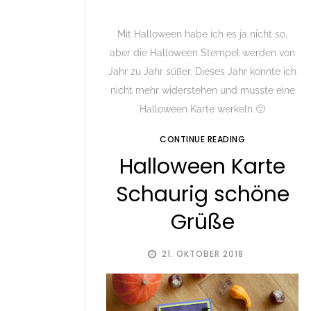
Mit Halloween habe ich es ja nicht so,
aber die Halloween Stempel werden von
Jahr zu Jahr süßer. Dieses Jahr konnte ich
nicht mehr widerstehen und musste eine
Halloween Karte werkeln 🙂
CONTINUE READING
Halloween Karte
Schaurig schöne
Grüße
21. OKTOBER 2018