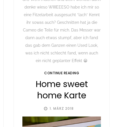
denke wieso WIIIIEEESO habe ich mir so
eine Fitzelarbeit ausgesucht *lach* Kennt
ihr sowas auch? Geschnitten hat ja die
Cameo die Teile für mich. Das Messer war
dann auch etwas stumpf, aber ich fand
das gab dem Ganzen einen Used Look,
was ich nicht schlecht fand, wenn auch
ein nicht geplanter Effekt 😀
CONTINUE READING
Home sweet
home Karte
1. MÄRZ 2018