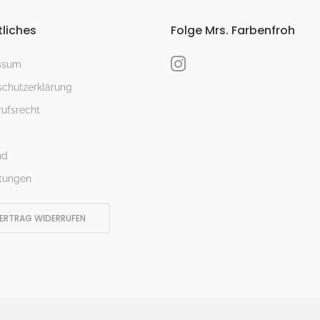
liches
Folge Mrs. Farbenfroh
ssum
chutzerklärung
ufsrecht
nd
tungen
ERTRAG WIDERRUFEN