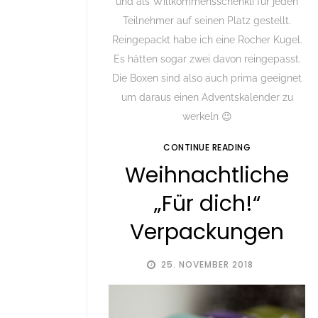
und als Willkommensschenkli für jeden
Teilnehmer auf seinen Platz gestellt.
Reingepackt habe ich eine Rocher Kugel.
Es hätten sogar zwei davon reingepasst.
Die Boxen sind also auch prima geeignet
um daraus einen Adventskalender zu
werkeln 😉
CONTINUE READING
Weihnachtliche
„Für dich!“
Verpackungen
25. NOVEMBER 2018