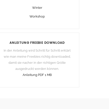
Winter
Workshop
ANLEITUNG FREEBIE DOWNLOAD
In der Anleitung wird Schritt für Schritt erklärt
wie man meine Freebies richtig downloaded,
damit sie nacher in der richtigen Größe
ausgedruckt werden können.
Anleitung PDF 1 MB