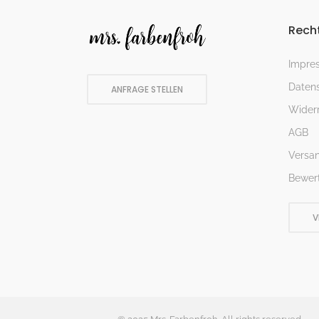
Recht
Impre
Datens
ANFRAGE STELLEN
Widerr
AGB
Versa
Bewer
V