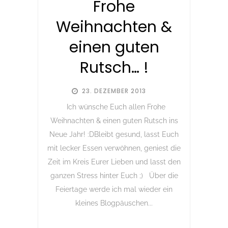
Frohe
Weihnachten &
einen guten
Rutsch… !
23. DEZEMBER 2013
Ich wünsche Euch allen Frohe
Weihnachten & einen guten Rutsch ins
Neue Jahr! :DBleibt gesund, lasst Euch
mit lecker Essen verwöhnen, geniest die
Zeit im Kreis Eurer Lieben und lasst den
ganzen Stress hinter Euch ;) Über die
Feiertage werde ich mal wieder ein
kleines Blogpäuschen...