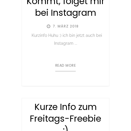
Kommt, folget mir
bei Instagram
7. MÄRZ 2018
Kurzinfo Huhu :) ich bin jetzt auch bei
Instagram ...
READ MORE
Kurze Info zum
Freitags-Freebie
:)