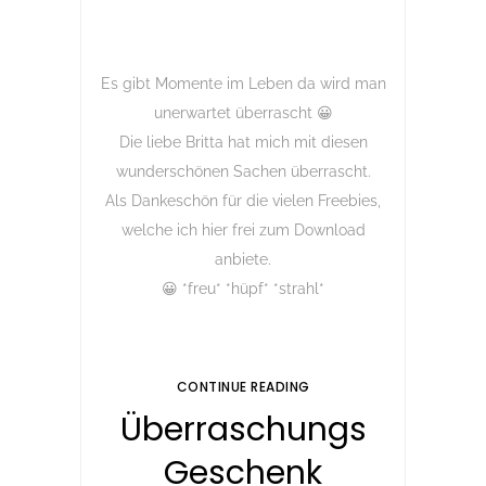
Es gibt Momente im Leben da wird man
unerwartet überrascht 😀
Die liebe Britta hat mich mit diesen
wunderschönen Sachen überrascht.
Als Dankeschön für die vielen Freebies,
welche ich hier frei zum Download
anbiete.
😀 *freu* *hüpf* *strahl*
CONTINUE READING
Überraschungs
Geschenk