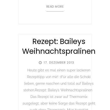
READ MORE
Rezept: Baileys
Weihnachtspralinen
17. DEZEMBER 2013
Heute gibt es mal einen super leckeren
Rezepttipp von mir! :)Für alle die Schoki
lieben, gerne naschen und total auf Baileys
stehen.Rezept: Baileys Weihnachtspralinen
Das Rezept ist zwar auf Thermomix
ausgelegt, aber keine Sorge das Rezept geht