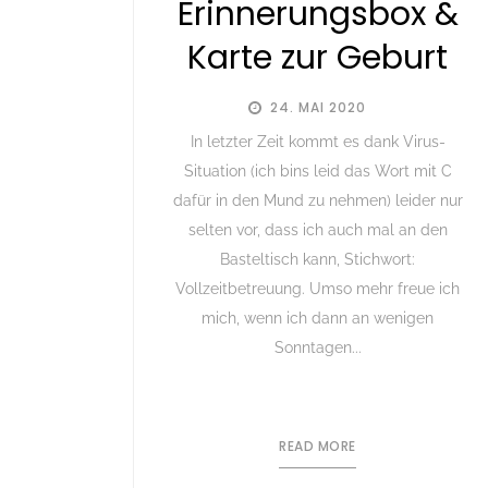
Erinnerungsbox &
Karte zur Geburt
24. MAI 2020
In letzter Zeit kommt es dank Virus-
Situation (ich bins leid das Wort mit C
dafür in den Mund zu nehmen) leider nur
selten vor, dass ich auch mal an den
Basteltisch kann, Stichwort:
Vollzeitbetreuung. Umso mehr freue ich
mich, wenn ich dann an wenigen
Sonntagen...
READ MORE