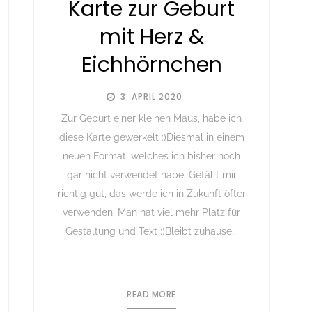
Karte zur Geburt
mit Herz &
Eichhörnchen
3. APRIL 2020
Zur Geburt einer kleinen Maus, habe ich
diese Karte gewerkelt :)Diesmal in einem
neuen Format, welches ich bisher noch
gar nicht verwendet habe. Gefällt mir
richtig gut, das werde ich in Zukunft öfter
verwenden. Man hat viel mehr Platz für
Gestaltung und Text ;)Bleibt zuhause...
READ MORE