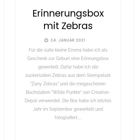
Erinnerungsbox
mit Zebras
24. JANUAR 2021
Für die süße kleine Emma habe ich als
Geschenk zur Geburt eine Erinnungsbox
gewerkelt. Dafür habe ich die
zuckersüßen Zebras aus dem Stempelset
"Zany Zebras" und die megaschönen
Buchstaben "Wilde Punkte" von Creative-
Depot verwendet. Die Box habe ich letztes
Jahr im September gewerkelt und
fotografiert....