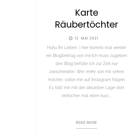
Karte
Räubertöchter
12. MAI 2021
Huhu Ihr Lieben :) hier kommt mal wieder
ein Blogbeitrag von mir.Ich muss zugeben
den Blog befülle ich zur Zeit nur
zwischendrin. Wer mehr von mir sehen
möchte, sollte mir auf Instagram folgen.
Es fällt mir mit der aktuellen Lage dort
einfacher mal eben kurz...
READ MORE