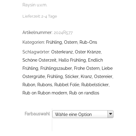
Raysin u.v.m.
Lieferzeit:
2-4 Tage
Artikelnummer:
2024R577
Kategorien:
Frühling, Ostern
,
Rub-Ons
Schlagwörter:
Osterkranz
,
Oster Kränze
,
Schöne Osterzeit
,
Hallo Frühling
,
Endlich
Frühling
,
Frühlingszauber
,
Frohe Ostern
,
Liebe
Ostergrüße
,
Frühling
,
Sticker
,
Kranz
,
Ostereier
,
Rubon
,
Rubons
,
Rubbel Folie
,
Rubbelsticker
,
Rub on Rubon modern
,
Rub on randlos
Farbauswahl
Farbauswahl
Wähle eine Option