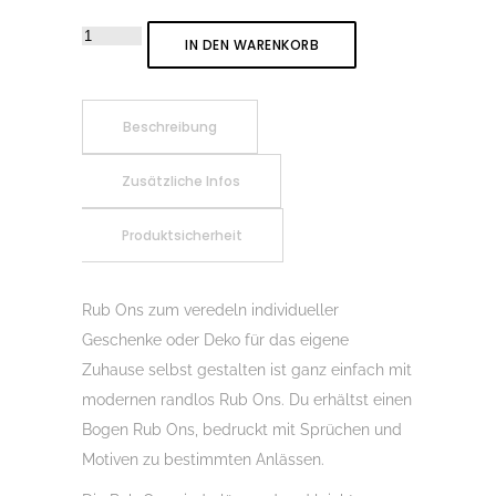
Rub-
IN DEN WARENKORB
On
Sticker
Oster
Beschreibung
Kränze
Zusätzliche Infos
02,
Rubon,
Produktsicherheit
Randlos,
Rub
Ons,
Rub Ons zum veredeln individueller
Rubbelsticker,
Geschenke oder Deko für das eigene
für
Zuhause selbst gestalten ist ganz einfach mit
Glas,
modernen randlos Rub Ons. Du erhältst einen
Holz,
Bogen Rub Ons, bedruckt mit Sprüchen und
Raysin
Motiven zu bestimmten Anlässen.
u.v.m.