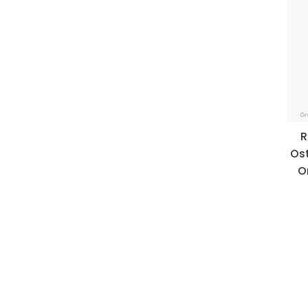
R
Ost
O