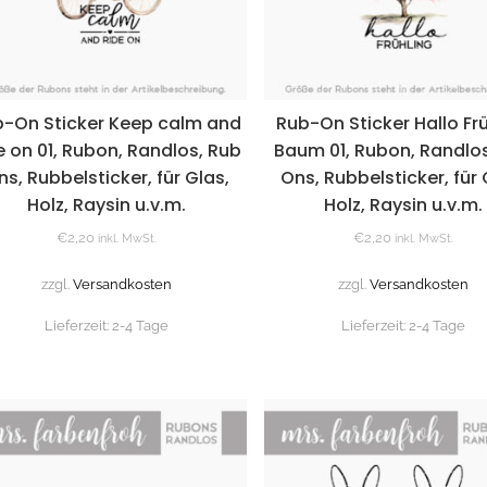
-On Sticker Keep calm and
Rub-On Sticker Hallo Fr
e on 01, Rubon, Randlos, Rub
Baum 01, Rubon, Randlo
ns, Rubbelsticker, für Glas,
Ons, Rubbelsticker, für 
Holz, Raysin u.v.m.
Holz, Raysin u.v.m.
€
2,20
€
2,20
inkl. MwSt.
inkl. MwSt.
zzgl.
Versandkosten
zzgl.
Versandkosten
Lieferzeit:
2-4 Tage
Lieferzeit:
2-4 Tage