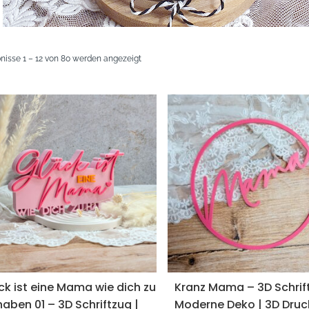
Nach
nisse 1 – 12 von 80 werden angezeigt
neuesten
sortiert
ck ist eine Mama wie dich zu
Kranz Mama – 3D Schrift
haben 01 – 3D Schriftzug |
Moderne Deko | 3D Druc