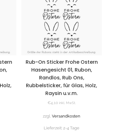
stern
Rub-On Sticker Frohe Ostern
on,
Hasengesicht 01, Rubon,
Randlos, Rub Ons,
Holz,
Rubbelsticker, für Glas, Holz,
Raysin u.v.m.
€
4,10
inkl. MwSt.
zzgl.
Versandkosten
Lieferzeit:
2-4 Tage