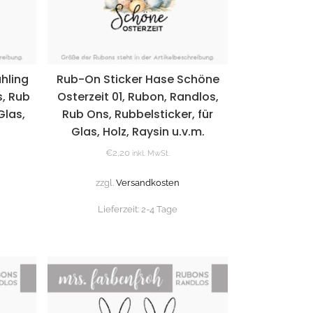
ühling
Rub-On Sticker Hase Schöne
s, Rub
Osterzeit 01, Rubon, Randlos,
Glas,
Rub Ons, Rubbelsticker, für
Glas, Holz, Raysin u.v.m.
€
2,20
inkl. MwSt.
zzgl.
Versandkosten
Lieferzeit:
2-4 Tage