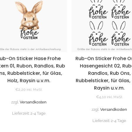
ub-On Sticker Hase Frohe
Rub-On Sticker Frohe O
ern 01, Rubon, Randlos, Rub
Hasengesicht 02, Rub
ns, Rubbelsticker, für Glas,
Randlos, Rub Ons,
Holz, Raysin u.v.m.
Rubbelsticker, für Glas, 
Raysin u.v.m.
€
2,20
inkl. MwSt.
€
4,10
inkl. MwSt.
zzgl.
Versandkosten
zzgl.
Versandkosten
Lieferzeit:
2-4 Tage
Lieferzeit:
2-4 Tage