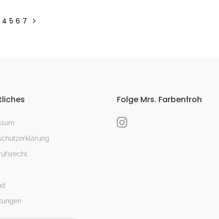
4
5
6
7
liches
Folge Mrs. Farbenfroh
ssum
chutzerklärung
ufsrecht
nd
tungen