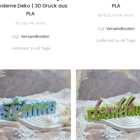
derne Deko | 3D Druck aus
PLA
PLA
ab
€
10,00
inkl. MwSt.
€
17,90
inkl. MwSt.
zzgl.
Versandkosten
zzgl.
Versandkosten
Lieferzeit:
11-18 Tage
Lieferzeit:
11-18 Tage