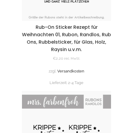
Rub-On Sticker Rezept für
Weihnachten 01, Rubon, Randlos, Rub
Ons, Rubbelsticker, für Glas, Holz,
Raysin u.v.m.
€
2,20
inkl. MwSt.
zzgl.
Versandkosten
Lieferzeit:
2-4 Tage