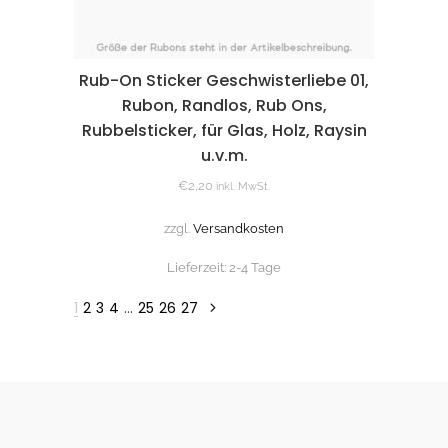
Rub-On Sticker Geschwisterliebe 01,
Rubon, Randlos, Rub Ons,
Rubbelsticker, für Glas, Holz, Raysin
u.v.m.
€
2,20
inkl. MwSt.
zzgl.
Versandkosten
Lieferzeit:
2-4 Tage
1
2
3
4
…
25
26
27