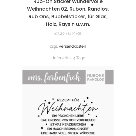
Rub-On Sticker Wundervolle
Weihnachten 02, Rubon, Randlos,
Rub Ons, Rubbelsticker, für Glas,
Holz, Raysin u.v.m.
€
3,20
inkl. MwSt.
zzgl.
Versandkosten
Lieferzeit:
2-4 Tage