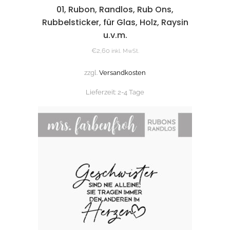
01, Rubon, Randlos, Rub Ons,
Rubbelsticker, für Glas, Holz, Raysin
u.v.m.
€
2,60
inkl. MwSt.
zzgl.
Versandkosten
Lieferzeit:
2-4 Tage