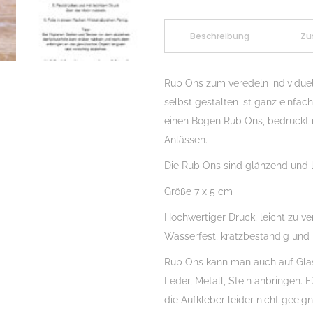
Sticker
Geschwisterliebe
Beschreibung
Zu
01,
Rubon,
Rub Ons zum veredeln individue
Randlos,
selbst gestalten ist ganz einfa
Rub
einen Bogen Rub Ons, bedruckt
Ons,
Anlässen.
Rubbelsticker,
Die Rub Ons sind glänzend und l
für
Glas,
Größe 7 x 5 cm
Holz,
Hochwertiger Druck, leicht zu ve
Raysin
Wasserfest, kratzbeständig und
u.v.m.
Menge
Rub Ons kann man auch auf Glas, 
Leder, Metall, Stein anbringen. 
die Aufkleber leider nicht geeign