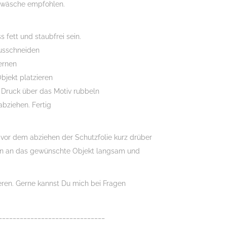
dwäsche empfohlen.
 fett und staubfrei sein.
usschneiden
fernen
bjekt platzieren
 Druck über das Motiv rubbeln
abziehen. Fertig
n vor dem abziehen der Schutzfolie kurz drüber
n an das gewünschte Objekt langsam und
ieren. Gerne kannst Du mich bei Fragen
______________________________