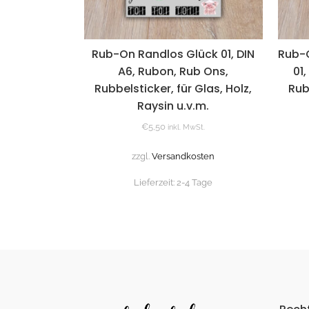
Rub-On Randlos Glück 01, DIN
Rub-
A6, Rubon, Rub Ons,
01
Rubbelsticker, für Glas, Holz,
Rub
Raysin u.v.m.
€
5,50
inkl. MwSt.
zzgl.
Versandkosten
Lieferzeit:
2-4 Tage