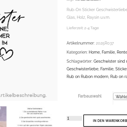
Rub-On Sticker Geschwisterliebe
Glas, Holz, Raysin u.v.m.
Lieferzeit:
2-4 Tage
Artikelnummer:
2025R037
Kategorien:
Home, Familie, Rente
Schlagwörter:
Geschwister sind n
Geschwisterliebe
,
Familie
,
Sticke
Rub on Rubon modern
,
Rub on r
Farbauswahl
Farbau
Wähle
Rub-
IN DEN WARENKOR
On