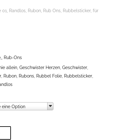
 01, Randlos, Rubon, Rub Ons, Rubbelsticker, für
,
,
Rub-Ons
ie allein
,
Geschwister Herzen
,
Geschwister
,
r
,
Rubon
,
Rubons
,
Rubbel Folie
,
Rubbelsticker
,
andlos
swahl
 eine Option
B