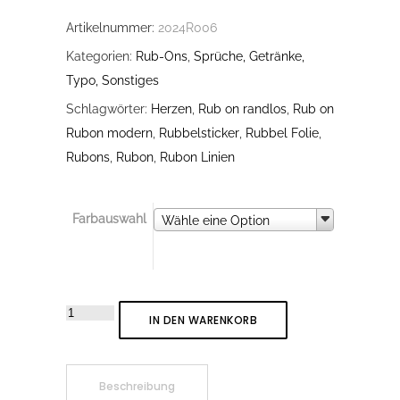
Artikelnummer:
2024R006
Kategorien:
Rub-Ons
,
Sprüche, Getränke,
Typo, Sonstiges
Schlagwörter:
Herzen
,
Rub on randlos
,
Rub on
Rubon modern
,
Rubbelsticker
,
Rubbel Folie
,
Rubons
,
Rubon
,
Rubon Linien
Farbauswahl
Farbauswahl
Wähle eine Option
Rub-
IN DEN WARENKORB
On
Sticker
Herzen
Beschreibung