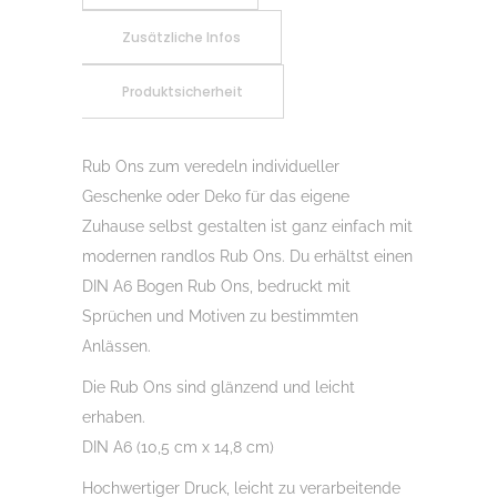
01,
Zusätzliche Infos
DIN
A6,
Produktsicherheit
Randlos,
Rub
Ons,
Rub Ons zum veredeln individueller
für
Geschenke oder Deko für das eigene
Glas,
Zuhause selbst gestalten ist ganz einfach mit
Holz,
modernen randlos Rub Ons. Du erhältst einen
Raysin
DIN A6 Bogen Rub Ons, bedruckt mit
u.v.m.
Sprüchen und Motiven zu bestimmten
Menge
Anlässen.
Die Rub Ons sind glänzend und leicht
erhaben.
DIN A6 (10,5 cm x 14,8 cm)
Hochwertiger Druck, leicht zu verarbeitende