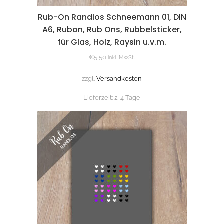
Rub-On Randlos Schneemann 01, DIN
A6, Rubon, Rub Ons, Rubbelsticker,
für Glas, Holz, Raysin u.v.m.
€
5,50
inkl. MwSt.
zzgl.
Versandkosten
Lieferzeit:
2-4 Tage