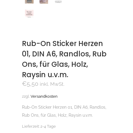
Rub-On Sticker Herzen
01, DIN A6, Randlos, Rub
Ons, für Glas, Holz,
Raysin u.v.m.
€
5,50
inkl. MwSt.
zzgl.
Versandkosten
Rub-On Sticker Herzen 01, DIN A6, Randlos,
Rub Ons, für Glas, Holz, Raysin u.v.m.
Lieferzeit:
2-4 Tage