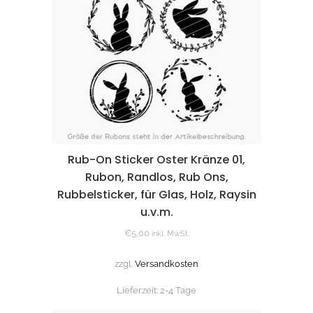
Rub-On Sticker Oster Kränze 01,
Rubon, Randlos, Rub Ons,
Rubbelsticker, für Glas, Holz, Raysin
u.v.m.
€
5,00
inkl. MwSt.
zzgl.
Versandkosten
Lieferzeit:
2-4 Tage