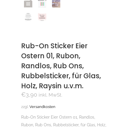
Rub-On Sticker Eier
Ostern 01, Rubon,
Randlos, Rub Ons,
Rubbelsticker, für Glas,
Holz, Raysin u.v.m.
€
3,90
inkl. MwSt.
zzgl.
Versandkosten
Rub-On Sticker Eier Ostern 01, Randlos,
Rubon, Rub Ons, Rubbelsticker, für Glas, Holz,