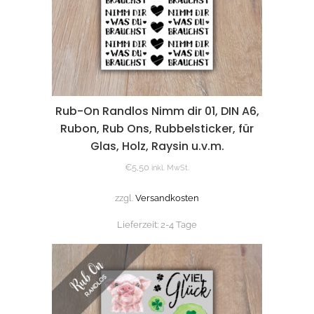
Rub-On Randlos Nimm dir 01, DIN A6,
Rubon, Rub Ons, Rubbelsticker, für
Glas, Holz, Raysin u.v.m.
€
5,50
inkl. MwSt.
zzgl.
Versandkosten
Lieferzeit:
2-4 Tage