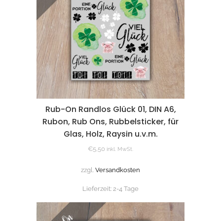
Rub-On Randlos Glück 01, DIN A6,
Rubon, Rub Ons, Rubbelsticker, für
Glas, Holz, Raysin u.v.m.
€
5,50
inkl. MwSt.
zzgl.
Versandkosten
Lieferzeit:
2-4 Tage