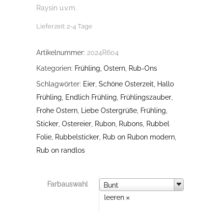
Raysin u.v.m.
Lieferzeit:
2-4 Tage
Artikelnummer:
2024R604
Kategorien:
Frühling, Ostern
,
Rub-Ons
Schlagwörter:
Eier
,
Schöne Osterzeit
,
Hallo
Frühling
,
Endlich Frühling
,
Frühlingszauber
,
Frohe Ostern
,
Liebe Ostergrüße
,
Frühling
,
Sticker
,
Ostereier
,
Rubon
,
Rubons
,
Rubbel
Folie
,
Rubbelsticker
,
Rub on Rubon modern
,
Rub on randlos
Farbauswahl
Farbauswahl
Bunt
leeren