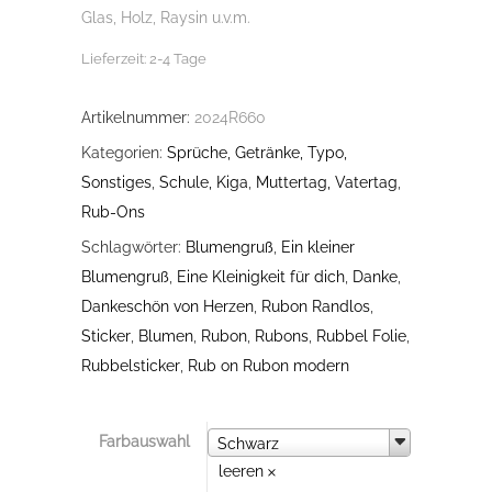
Glas, Holz, Raysin u.v.m.
Lieferzeit:
2-4 Tage
Artikelnummer:
2024R660
Kategorien:
Sprüche, Getränke, Typo,
Sonstiges
,
Schule, Kiga
,
Muttertag, Vatertag
,
Rub-Ons
Schlagwörter:
Blumengruß
,
Ein kleiner
Blumengruß
,
Eine Kleinigkeit für dich
,
Danke
,
Dankeschön von Herzen
,
Rubon Randlos
,
Sticker
,
Blumen
,
Rubon
,
Rubons
,
Rubbel Folie
,
Rubbelsticker
,
Rub on Rubon modern
Farbauswahl
Farbauswahl
Schwarz
leeren