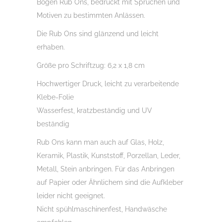
Bogen Rub Ons, bedruckt mit Sprüchen und
Holz,
Motiven zu bestimmten Anlässen.
Raysin
Die Rub Ons sind glänzend und leicht
u.v.m.
erhaben.
Menge
Größe pro Schriftzug: 6,2 x 1,8 cm
Hochwertiger Druck, leicht zu verarbeitende
Klebe-Folie
Wasserfest, kratzbeständig und UV
beständig
Rub Ons kann man auch auf Glas, Holz,
Keramik, Plastik, Kunststoff, Porzellan, Leder,
Metall, Stein anbringen. Für das Anbringen
auf Papier oder Ähnlichem sind die Aufkleber
leider nicht geeignet.
Nicht spühlmaschinenfest, Handwäsche