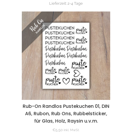
Lieferzeit:
2-4 Tage
Rub-On Randlos Pustekuchen 01, DIN
A6, Rubon, Rub Ons, Rubbelsticker,
für Glas, Holz, Raysin u.v.m.
€
5,50
inkl. MwSt.