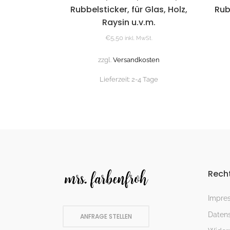
Rubbelsticker, für Glas, Holz,
Rub
Raysin u.v.m.
€
5,50
inkl. MwSt.
zzgl.
Versandkosten
Lieferzeit:
2-4 Tage
Recht
Impre
Datens
ANFRAGE STELLEN