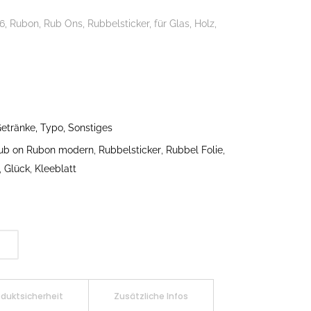
 Rubon, Rub Ons, Rubbelsticker, für Glas, Holz,
etränke, Typo, Sonstiges
ub on Rubon modern
,
Rubbelsticker
,
Rubbel Folie
,
,
Glück
,
Kleeblatt
oduktsicherheit
Zusätzliche Infos