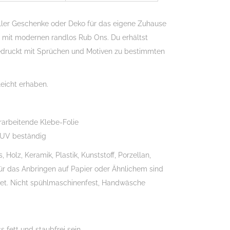
ller Geschenke oder Deko für das eigene Zuhause
ch mit modernen randlos Rub Ons. Du erhältst
edruckt mit Sprüchen und Motiven zu bestimmten
eicht erhaben.
rarbeitende Klebe-Folie
 UV beständig
Holz, Keramik, Plastik, Kunststoff, Porzellan,
Für das Anbringen auf Papier oder Ähnlichem sind
gnet. Nicht spühlmaschinenfest, Handwäsche
 fett und staubfrei sein.