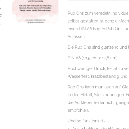
01,
DIN
Rub Ons zum veredeln individue
A6,
selbst gestalten ist ganz einfa
Rubon,
einen DIN A6 Bogen Rub Ons, b
Rub
Anlässen.
Ons,
Die Rub Ons sind glänzend und l
Rubbelsticker,
für
DIN A6 (10,5 cm x 14,8 cm)
Glas,
Hochwertiger Druck, leicht zu ve
Holz,
Wasserfest, kratzbeständig und
Raysin
u.v.m.
Rub Ons kann man auch auf Glas, 
Menge
Leder, Metall, Stein anbringen. 
die Aufkleber leider nicht geei
empfohlen.
Und so funktionierts:
1. Die zu beklebende Fläche muss