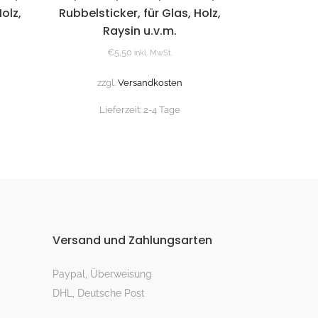
olz,
Rubbelsticker, für Glas, Holz,
Raysin u.v.m.
€
5,50
inkl. MwSt.
zzgl.
Versandkosten
Lieferzeit:
2-4 Tage
Versand und Zahlungsarten
Paypal, Überweisung
DHL, Deutsche Post