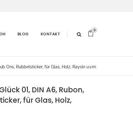
0
ROH
BLOG
KONTAKT
 Ons, Rubbelsticker, für Glas, Holz, Raysin u.v.m.
lück 01, DIN A6, Rubon,
cker, für Glas, Holz,