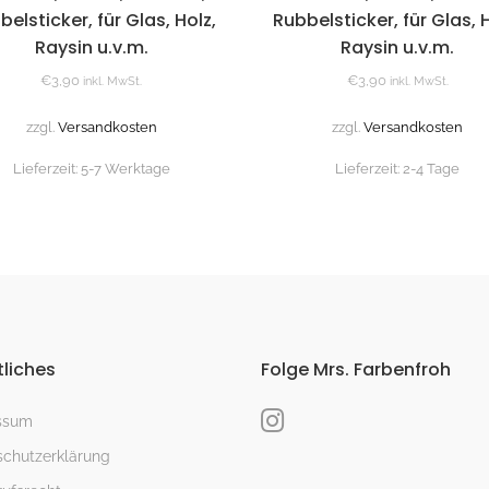
belsticker, für Glas, Holz,
Rubbelsticker, für Glas, H
Raysin u.v.m.
Raysin u.v.m.
€
3,90
€
3,90
inkl. MwSt.
inkl. MwSt.
zzgl.
Versandkosten
zzgl.
Versandkosten
Lieferzeit:
5-7 Werktage
Lieferzeit:
2-4 Tage
liches
Folge Mrs. Farbenfroh
ssum
chutzerklärung