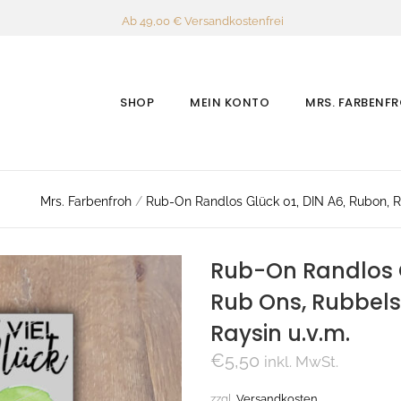
Ab 49,00 € Versandkostenfrei
SHOP
MEIN KONTO
MRS. FARBENF
Mrs. Farbenfroh
/
Rub-On Randlos Glück 01, DIN A6, Rubon, Rub
Rub-On Randlos G
Rub Ons, Rubbelsti
Raysin u.v.m.
€
5,50
inkl. MwSt.
zzgl.
Versandkosten