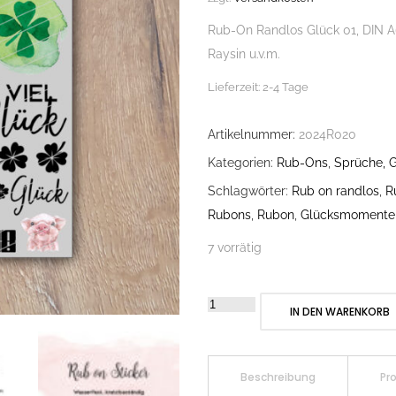
Rub-On Randlos Glück 01, DIN A6,
Raysin u.v.m.
Lieferzeit:
2-4 Tage
Artikelnummer:
2024R020
Kategorien:
Rub-Ons
,
Sprüche, G
Schlagwörter:
Rub on randlos
,
R
Rubons
,
Rubon
,
Glücksmomente
7 vorrätig
Rub-
IN DEN WARENKORB
On
Randlos
Glück
Beschreibung
Pr