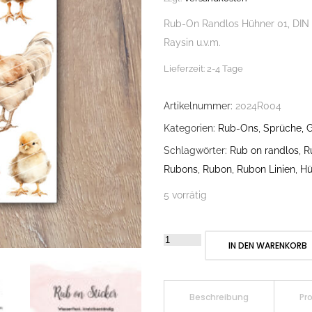
Rub-On Randlos Hühner 01, DIN A
Raysin u.v.m.
Lieferzeit:
2-4 Tage
Artikelnummer:
2024R004
Kategorien:
Rub-Ons
,
Sprüche, G
Schlagwörter:
Rub on randlos
,
R
Rubons
,
Rubon
,
Rubon Linien
,
Hü
5 vorrätig
Rub-
IN DEN WARENKORB
On
Randlos
Hühner
Beschreibung
Pr