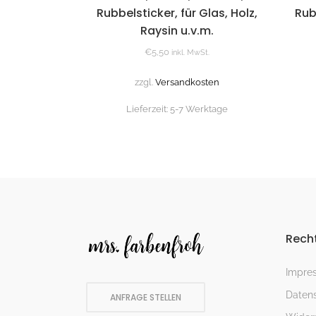
Rubbelsticker, für Glas, Holz,
Rub
Raysin u.v.m.
€
5,50
inkl. MwSt.
zzgl.
Versandkosten
Lieferzeit:
5-7 Werktage
Recht
Impre
Datens
ANFRAGE STELLEN