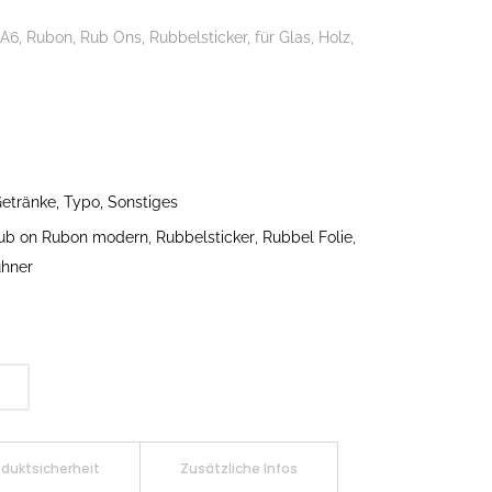
6, Rubon, Rub Ons, Rubbelsticker, für Glas, Holz,
etränke, Typo, Sonstiges
ub on Rubon modern
,
Rubbelsticker
,
Rubbel Folie
,
hner
oduktsicherheit
Zusätzliche Infos