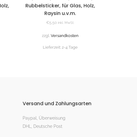
olz,
Rubbelsticker, für Glas, Holz,
Raysin u.v.m.
€
5,50
inkl. MwSt.
zzgl.
Versandkosten
Lieferzeit:
2-4 Tage
Versand und Zahlungsarten
Paypal, Überweisung
DHL, Deutsche Post