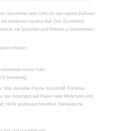
ller Geschenke oder Deko für das eigene Zuhause
ch mit modernen randlos Rub Ons. Du erhältst
edruckt mit Sprüchen und Motiven zu bestimmten
eicht erhaben.
rarbeitende Klebe-Folie
 UV beständig
Holz, Keramik, Plastik, Kunststoff, Porzellan,
Für das Anbringen auf Papier oder Ähnlichem sind
gnet. Nicht spühlmaschinenfest, Handwäsche
 fett und staubfrei sein.