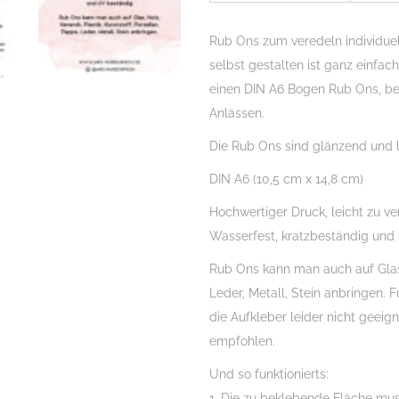
01,
DIN
Rub Ons zum veredeln individue
A6,
selbst gestalten ist ganz einfa
Rubon,
einen DIN A6 Bogen Rub Ons, b
Rub
Anlässen.
Ons,
Die Rub Ons sind glänzend und l
Rubbelsticker,
für
DIN A6 (10,5 cm x 14,8 cm)
Glas,
Hochwertiger Druck, leicht zu ve
Holz,
Wasserfest, kratzbeständig und
Raysin
u.v.m.
Rub Ons kann man auch auf Glas, 
Menge
Leder, Metall, Stein anbringen. 
die Aufkleber leider nicht geei
empfohlen.
Und so funktionierts:
1. Die zu beklebende Fläche muss