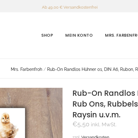
Ab 49,00 € Versandkostenfrei
SHOP
MEIN KONTO
MRS. FARBENF
Mrs. Farbenfroh
/
Rub-On Randlos Hühner 01, DIN A6, Rubon, Rub
Rub-On Randlos H
Rub Ons, Rubbelsti
Raysin u.v.m.
€
5,50
inkl. MwSt.
zzgl.
Versandkosten