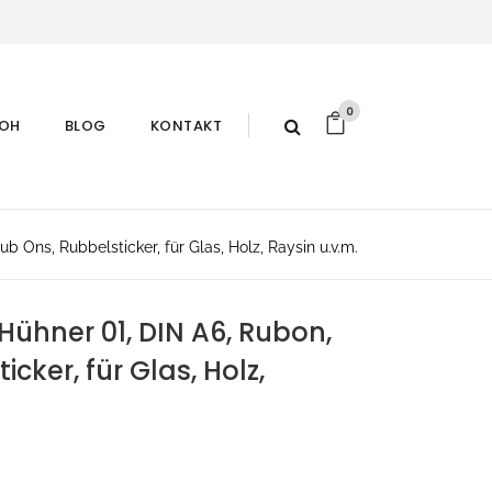
0
ROH
BLOG
KONTAKT
 Ons, Rubbelsticker, für Glas, Holz, Raysin u.v.m.
ühner 01, DIN A6, Rubon,
cker, für Glas, Holz,