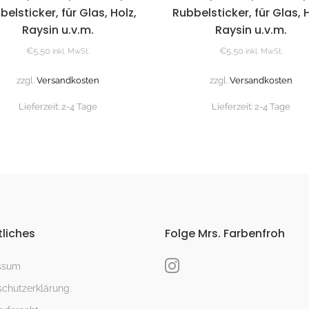
belsticker, für Glas, Holz,
Rubbelsticker, für Glas, H
Raysin u.v.m.
Raysin u.v.m.
€
5,50
€
5,50
inkl. MwSt.
inkl. MwSt.
zzgl.
Versandkosten
zzgl.
Versandkosten
Lieferzeit:
2-4 Tage
Lieferzeit:
2-4 Tage
liches
Folge Mrs. Farbenfroh
ssum
chutzerklärung