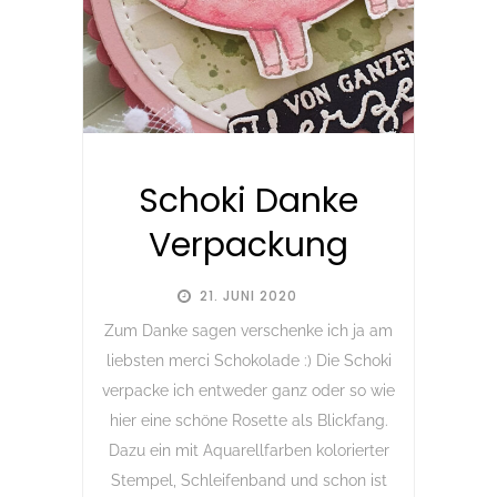
Schoki Danke
Verpackung
21. JUNI 2020
Zum Danke sagen verschenke ich ja am
liebsten merci Schokolade :) Die Schoki
verpacke ich entweder ganz oder so wie
hier eine schöne Rosette als Blickfang.
Dazu ein mit Aquarellfarben kolorierter
Stempel, Schleifenband und schon ist