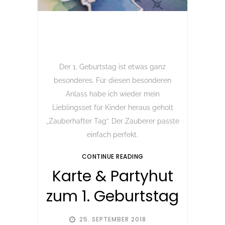
Der 1. Geburtstag ist etwas ganz
besonderes. Für diesen besonderen
Anlass habe ich wieder mein
Lieblingsset für Kinder heraus geholt
„Zauberhafter Tag“. Der Zauberer passte
einfach perfekt.
CONTINUE READING
Karte & Partyhut
zum 1. Geburtstag
25. SEPTEMBER 2018