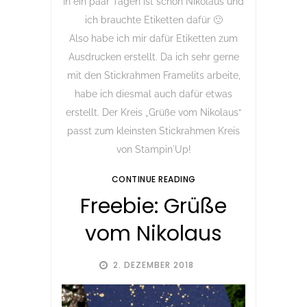
In ein paar Tagen ist schon Nikolaus und
ich brauchte Etiketten dafür 🙂
Also habe ich mir dafür Etiketten zum
Ausdrucken erstellt. Da ich sehr gerne
mit den Stickrahmen Framelits arbeite,
habe ich diesmal auch dafür etwas
erstellt. Der Kreis „Grüße vom Nikolaus“
passt zum kleinsten Stickrahmen Kreis
von Stampin´Up!
CONTINUE READING
Freebie: Grüße
vom Nikolaus
2. DEZEMBER 2018