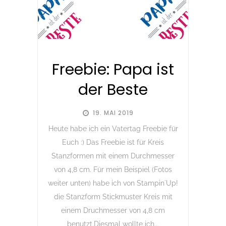
Freebie: Papa ist
der Beste
19. MAI 2019
Heute habe ich ein Vatertag Freebie für
Euch :) Das Freebie ist für Kreis
Stanzformen mit einem Durchmesser
von 4,8 cm. Für mein Beispiel (Fotos
weiter unten) habe ich von Stampin´Up!
die Stanzform Stickmuster Kreis mit
einem Druchmesser von 4,8 cm
benutzt.Diesmal wollte ich...