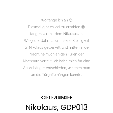
Wo fange ich an 🙂
Diesmal gibt es viel zu erzählen 😀
fangen wir mit dem
Nikolaus
an.
Wie jedes Jahr habe ich eine Kleinigkeit
für Nikolaus gewerkelt und mitten in der
Nacht heimlich an den Türen der
Nachbarn verteilt. Ich habe mich für eine
Art Anhänger entschieden, welchen man
an die Türgriffe hängen konnte.
CONTINUE READING
Nikolaus, GDP013