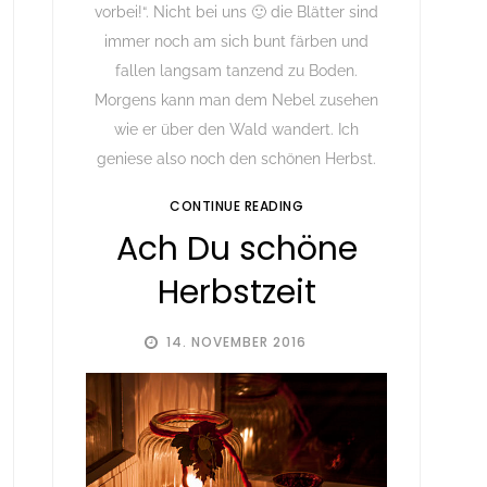
vorbei!“. Nicht bei uns 🙂 die Blätter sind
immer noch am sich bunt färben und
fallen langsam tanzend zu Boden.
Morgens kann man dem Nebel zusehen
wie er über den Wald wandert. Ich
geniese also noch den schönen Herbst.
CONTINUE READING
Ach Du schöne
Herbstzeit
14. NOVEMBER 2016