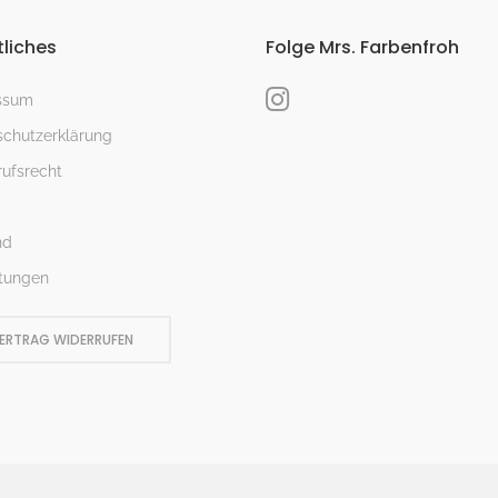
liches
Folge Mrs. Farbenfroh
ssum
chutzerklärung
ufsrecht
nd
tungen
ERTRAG WIDERRUFEN