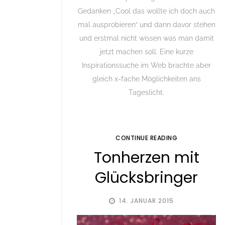
Gedanken „Cool das wollte ich doch auch
mal ausprobieren“ und dann davor stehen
und erstmal nicht wissen was man damit
jetzt machen soll. Eine kurze
Inspirationssuche im Web brachte aber
gleich x-fache Möglichkeiten ans
Tageslicht.
CONTINUE READING
Tonherzen mit
Glücksbringer
14. JANUAR 2015