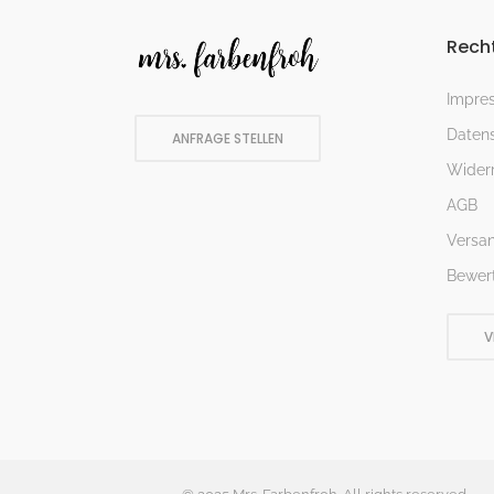
Recht
Impre
Datens
ANFRAGE STELLEN
Widerr
AGB
Versa
Bewer
V