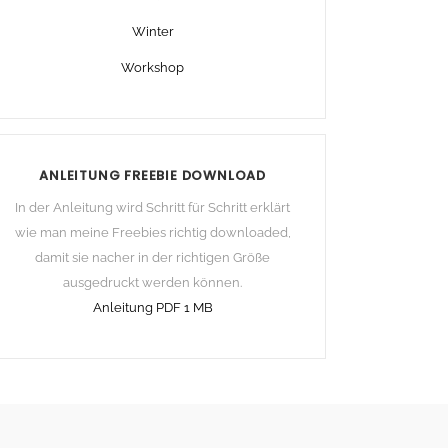
Winter
Workshop
ANLEITUNG FREEBIE DOWNLOAD
In der Anleitung wird Schritt für Schritt erklärt
wie man meine Freebies richtig downloaded,
damit sie nacher in der richtigen Größe
ausgedruckt werden können.
Anleitung PDF 1 MB