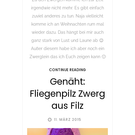
irgendwie nicht mehr. Es gibt einfach
zuviel anderes zu tun. Naja vielleicht
komme ich an Weihnachten rum mal
wieder dazu. Das hängt bei mir auch
ganz stark von Lust und Laune ab 😉
Außer diesem habe ich aber noch ein
Zwerglein das ich Euch zeigen kann 🙂
CONTINUE READING
Genäht:
Fliegenpilz Zwerg
aus Filz
11. MÄRZ 2015