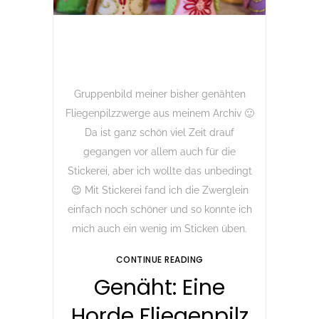
Gruppenbild meiner bisher genähten
Fliegenpilzzwerge aus meinem Archiv 🙂
Da ist ganz schön viel Zeit drauf
gegangen vor allem auch für die
Stickerei, aber ich wollte das unbedingt
😉 Mit Stickerei fand ich die Zwerglein
einfach noch schöner und so konnte ich
mich auch ein wenig im Sticken üben.
CONTINUE READING
Genäht: Eine
Horde Fliegenpilz