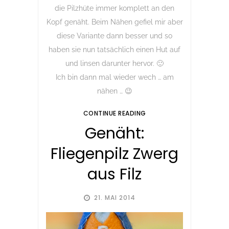
die Pilzhüte immer komplett an den
Kopf genäht. Beim Nähen gefiel mir aber
diese Variante dann besser und so
haben sie nun tatsächlich einen Hut auf
und linsen darunter hervor. 🙂
Ich bin dann mal wieder wech … am
nähen … 😉
CONTINUE READING
Genäht:
Fliegenpilz Zwerg
aus Filz
21. MAI 2014