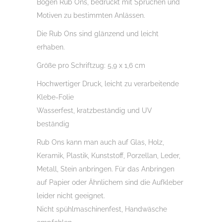
Bogen Rub Ons, bedruckt mit Sprüchen und
Glas,
Motiven zu bestimmten Anlässen.
Holz,
Die Rub Ons sind glänzend und leicht
Raysin
erhaben.
u.v.m.
Größe pro Schriftzug: 5,9 x 1,6 cm
Menge
Hochwertiger Druck, leicht zu verarbeitende
Klebe-Folie
Wasserfest, kratzbeständig und UV
beständig
Rub Ons kann man auch auf Glas, Holz,
Keramik, Plastik, Kunststoff, Porzellan, Leder,
Metall, Stein anbringen. Für das Anbringen
auf Papier oder Ähnlichem sind die Aufkleber
leider nicht geeignet.
Nicht spühlmaschinenfest, Handwäsche