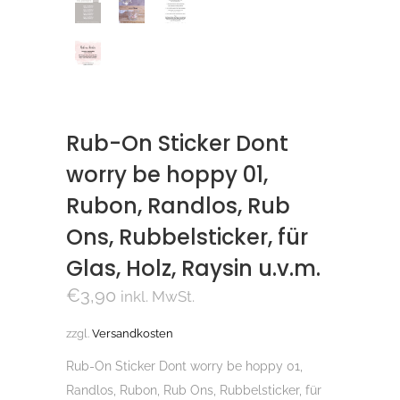
Rub-On Sticker Dont
worry be hoppy 01,
Rubon, Randlos, Rub
Ons, Rubbelsticker, für
Glas, Holz, Raysin u.v.m.
€
3,90
inkl. MwSt.
zzgl.
Versandkosten
Rub-On Sticker Dont worry be hoppy 01,
Randlos, Rubon, Rub Ons, Rubbelsticker, für