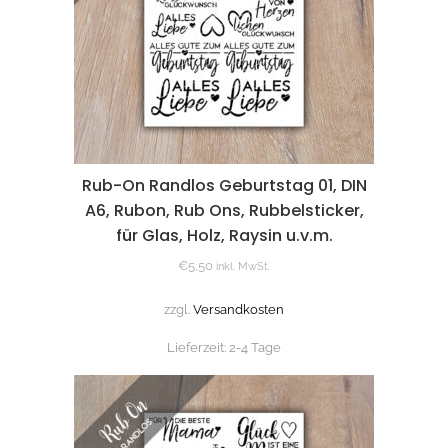
Rub-On Randlos Geburtstag 01, DIN
A6, Rubon, Rub Ons, Rubbelsticker,
für Glas, Holz, Raysin u.v.m.
€
5,50
inkl. MwSt.
zzgl.
Versandkosten
Lieferzeit:
2-4 Tage