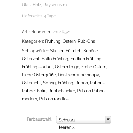
Glas, Holz, Raysin u.v.m.
Lieferzeit:
2-4 Tage
Artikelnummer:
2024R521
Kategorien:
Frühling, Ostern
,
Rub-Ons
Schlagwörter:
Sticker
,
Für dich
,
Schöne
Osterzeit
,
Hallo Frühling
,
Endlich Frühling
,
Frühlingszauber
,
Ostern to go
,
Frohe Ostern
,
Liebe Ostergrüße
,
Dont worry be hoppy
,
Osterlicht
,
Spring
,
Frühling
,
Rubon
,
Rubons
,
Rubbel Folie
,
Rubbelsticker
,
Rub on Rubon
modern
,
Rub on randlos
Farbauswahl
Farbauswahl
Schwarz
leeren