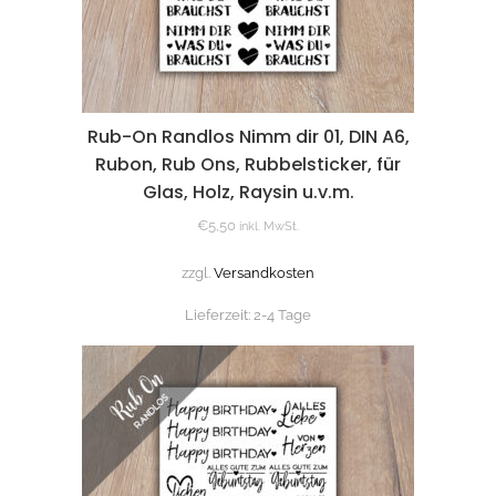
Rub-On Randlos Nimm dir 01, DIN A6,
Rubon, Rub Ons, Rubbelsticker, für
Glas, Holz, Raysin u.v.m.
€
5,50
inkl. MwSt.
zzgl.
Versandkosten
Lieferzeit:
2-4 Tage