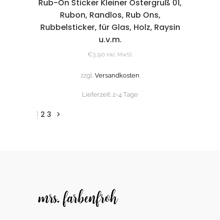
Rub-On Sticker Kleiner Ostergruß 01,
Rubon, Randlos, Rub Ons,
Rubbelsticker, für Glas, Holz, Raysin
u.v.m.
€
3,90
inkl. MwSt.
zzgl.
Versandkosten
Lieferzeit:
2-4 Tage
1
2
3