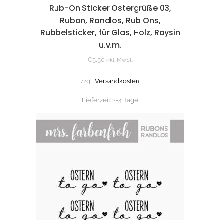
Rub-On Sticker Ostergrüße 03,
Rubon, Randlos, Rub Ons,
Rubbelsticker, für Glas, Holz, Raysin
u.v.m.
€
5,50
inkl. MwSt.
zzgl.
Versandkosten
Lieferzeit:
2-4 Tage