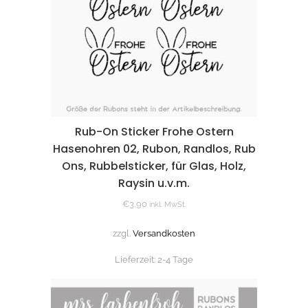
Rub-On Sticker Frohe Ostern
Hasenohren 02, Rubon, Randlos, Rub
Ons, Rubbelsticker, für Glas, Holz,
Raysin u.v.m.
€
3,90
inkl. MwSt.
zzgl.
Versandkosten
Lieferzeit:
2-4 Tage