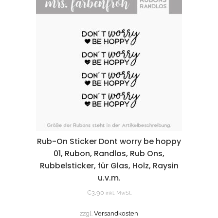
Rub-On Sticker Dont worry be hoppy
01, Rubon, Randlos, Rub Ons,
Rubbelsticker, für Glas, Holz, Raysin
u.v.m.
€
3,90
inkl. MwSt.
zzgl.
Versandkosten