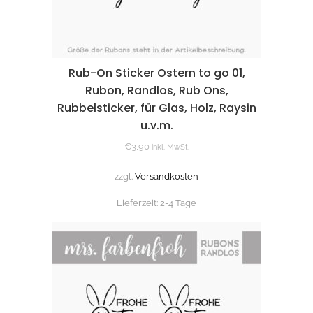
Rub-On Sticker Ostern to go 01,
Rubon, Randlos, Rub Ons,
Rubbelsticker, für Glas, Holz, Raysin
u.v.m.
€
3,90
inkl. MwSt.
zzgl.
Versandkosten
Lieferzeit:
2-4 Tage