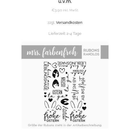
u.v.m.
€
3,90
inkl. MwSt.
zzgl.
Versandkosten
Lieferzeit:
2-4 Tage