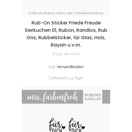
Rub-On Sticker Friede Freude
Eierkuchen 01, Rubon, Randlos, Rub
Ons, Rubbelsticker, für Glas, Holz,
Raysin u.v.m.
€
3,90
inkl. MwSt.
zzgl.
Versandkosten
Lieferzeit:
2-4 Tage