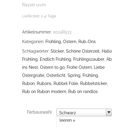
Raysin u.v.m.
Lieferzeit:
2-4 Tage
Artikelnummer:
2024R513
Kategorien:
Frühling, Ostern
,
Rub-Ons
Schlagwörter:
Sticker
,
Schöne Osterzeit
,
Hallo
Frühling
,
Endlich Frühling
,
Frühlingszauber
,
Ab
ins Nest
,
Ostern to go
,
Frohe Ostern
,
Liebe
Ostergrüße
,
Osterlicht
,
Spring
,
Frühling
,
Rubon
,
Rubons
,
Rubbel Folie
,
Rubbelsticker
,
Rub on Rubon modern
,
Rub on randlos
Farbauswahl
Farbauswahl
Schwarz
leeren