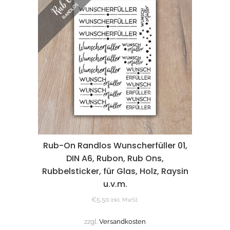
Rub-On Randlos Wunscherfüller 01,
DIN A6, Rubon, Rub Ons,
Rubbelsticker, für Glas, Holz, Raysin
u.v.m.
€
5,50
inkl. MwSt.
zzgl.
Versandkosten