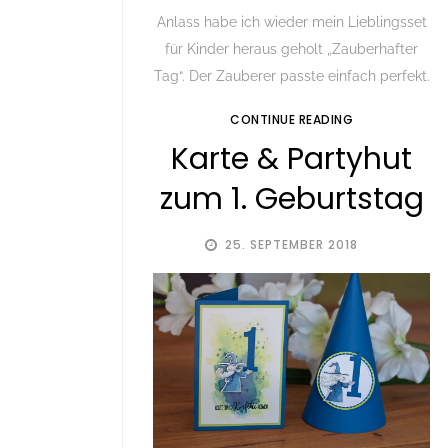
Anlass habe ich wieder mein Lieblingsset
für Kinder heraus geholt „Zauberhafter
Tag“. Der Zauberer passte einfach perfekt.
CONTINUE READING
Karte & Partyhut
zum 1. Geburtstag
25. SEPTEMBER 2018