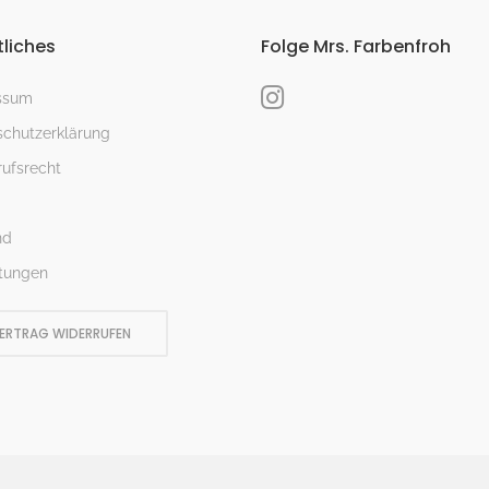
liches
Folge Mrs. Farbenfroh
ssum
chutzerklärung
ufsrecht
nd
tungen
ERTRAG WIDERRUFEN