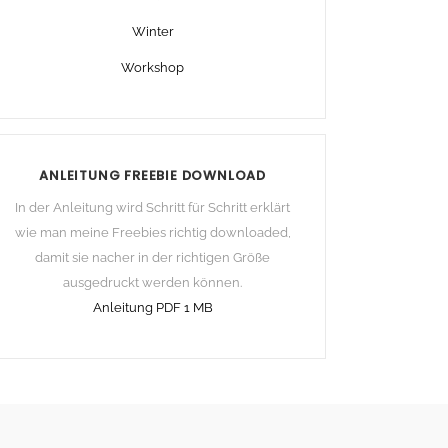
Winter
Workshop
ANLEITUNG FREEBIE DOWNLOAD
In der Anleitung wird Schritt für Schritt erklärt
wie man meine Freebies richtig downloaded,
damit sie nacher in der richtigen Größe
ausgedruckt werden können.
Anleitung PDF 1 MB