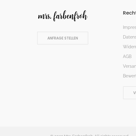
Recht
Impre
Datens
ANFRAGE STELLEN
Widerr
AGB
Versa
Bewer
V