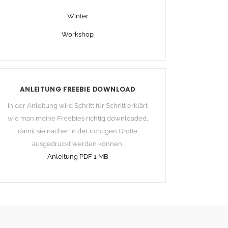
Winter
Workshop
ANLEITUNG FREEBIE DOWNLOAD
In der Anleitung wird Schritt für Schritt erklärt
wie man meine Freebies richtig downloaded,
damit sie nacher in der richtigen Größe
ausgedruckt werden können.
Anleitung PDF 1 MB