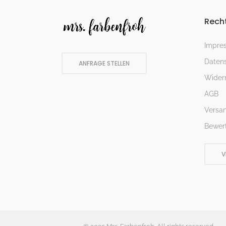
Recht
Impre
Datens
ANFRAGE STELLEN
Widerr
AGB
Versa
Bewer
V