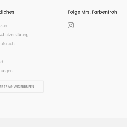
liches
Folge Mrs. Farbenfroh
ssum
chutzerklärung
ufsrecht
nd
tungen
ERTRAG WIDERRUFEN