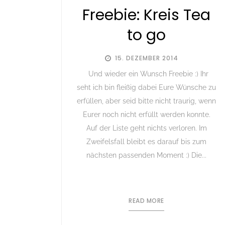
Freebie: Kreis Tea
to go
15. DEZEMBER 2014
Und wieder ein Wunsch Freebie :) Ihr
seht ich bin fleißig dabei Eure Wünsche zu
erfüllen, aber seid bitte nicht traurig, wenn
Eurer noch nicht erfüllt werden konnte.
Auf der Liste geht nichts verloren. Im
Zweifelsfall bleibt es darauf bis zum
nächsten passenden Moment :) Die...
READ MORE