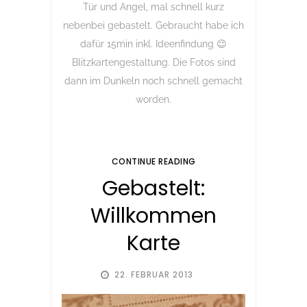
Tür und Angel, mal schnell kurz
nebenbei gebastelt. Gebraucht habe ich
dafür 15min inkl. Ideenfindung 😉
Blitzkartengestaltung. Die Fotos sind
dann im Dunkeln noch schnell gemacht
worden.
CONTINUE READING
Gebastelt:
Willkommen
Karte
22. FEBRUAR 2013