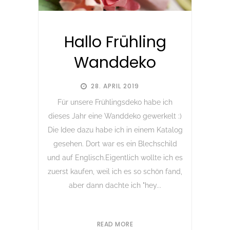
Hallo Frühling
Wanddeko
28. APRIL 2019
Für unsere Frühlingsdeko habe ich
dieses Jahr eine Wanddeko gewerkelt :)
Die Idee dazu habe ich in einem Katalog
gesehen. Dort war es ein Blechschild
und auf Englisch.Eigentlich wollte ich es
zuerst kaufen, weil ich es so schön fand,
aber dann dachte ich "hey...
READ MORE