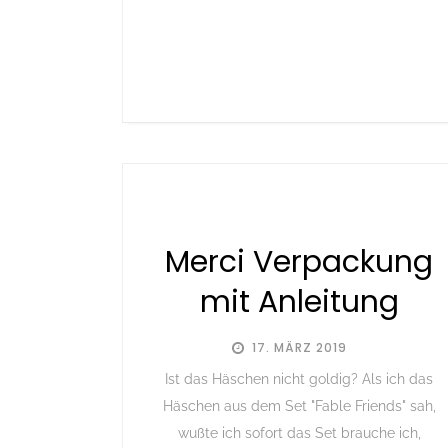
Merci Verpackung
mit Anleitung
17. MÄRZ 2019
Ist das Häschen nicht goldig? Als ich das
Häschen aus dem Set "Fable Friends" sah,
wußte ich sofort das Set brauche ich,