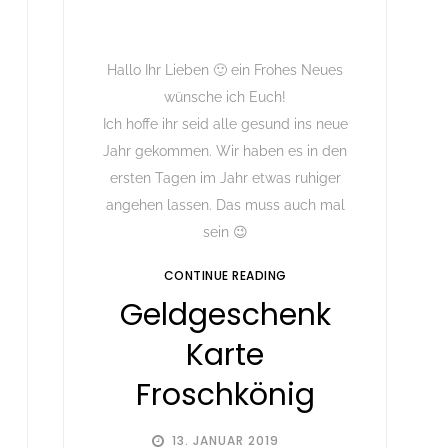
Hallo Ihr Lieben 🙂 ein Frohes Neues
wünsche ich Euch!
Ich hoffe ihr seid alle gesund ins neue
Jahr gekommen. Wir haben es in den
ersten Tagen im Jahr etwas ruhiger
angehen lassen. Das muss auch mal
sein 😉
CONTINUE READING
Geldgeschenk
Karte
Froschkönig
13. JANUAR 2019