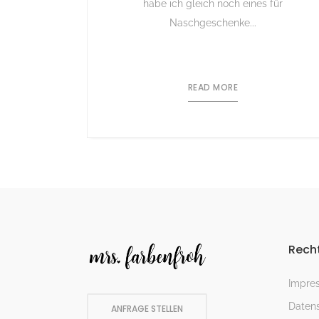
habe ich gleich noch eines für
Naschgeschenke...
READ MORE
Recht
Impre
Datens
ANFRAGE STELLEN