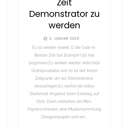
Zeit
Demonstrator zu
werden
3. JANUAR 2020
Es ist wieder soweit :D die Sale-A-
Bration Zeit bei Stampin´Up! hat
begonnen.Es winken wieder viele tolle
Gratisprodukte und es ist der beste
Zeitpunkt um als Demonstrator
einzusteigen.Es wartet ein tolles
Starterset Angebot beim Einstieg auf
Dich. Darin enthalten ein Mini-
Papierschneider, eine Mustersammlung
Designerpapier und ein...