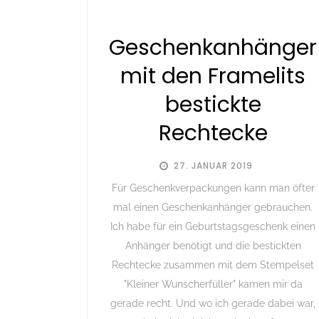
Geschenkanhänger
mit den Framelits
bestickte
Rechtecke
27. JANUAR 2019
Für Geschenkverpackungen kann man öfter
mal einen Geschenkanhänger gebrauchen.
Ich habe für ein Geburtstagsgeschenk einen
Anhänger benötigt und die bestickten
Rechtecke zusammen mit dem Stempelset
"Kleiner Wunscherfüller" kamen mir da
gerade recht. Und wo ich gerade dabei war,