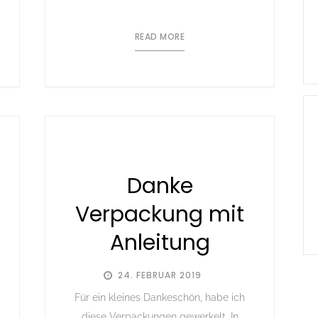
READ MORE
Danke
Verpackung mit
Anleitung
24. FEBRUAR 2019
Für ein kleines Dankeschön, habe ich
diese Verpackungen gewerkelt. In