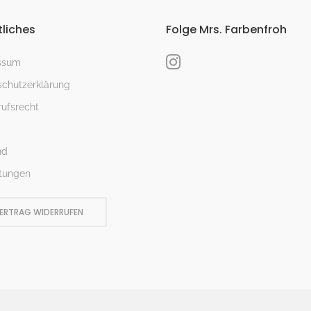
liches
Folge Mrs. Farbenfroh
ssum
chutzerklärung
ufsrecht
nd
tungen
ERTRAG WIDERRUFEN