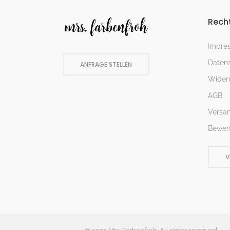
Recht
Impre
Datens
ANFRAGE STELLEN
Widerr
AGB
Versa
Bewer
V