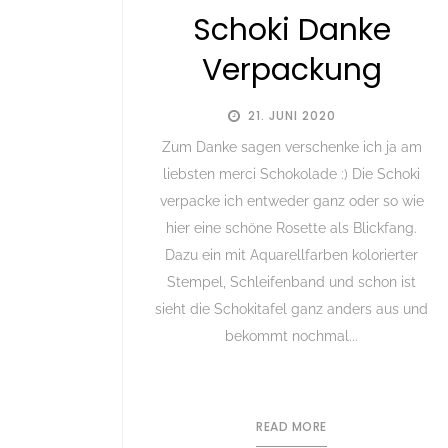
Schoki Danke
Verpackung
21. JUNI 2020
Zum Danke sagen verschenke ich ja am
liebsten merci Schokolade :) Die Schoki
verpacke ich entweder ganz oder so wie
hier eine schöne Rosette als Blickfang.
Dazu ein mit Aquarellfarben kolorierter
Stempel, Schleifenband und schon ist
sieht die Schokitafel ganz anders aus und
bekommt nochmal...
READ MORE