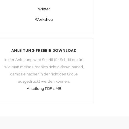
Winter
Workshop
ANLEITUNG FREEBIE DOWNLOAD
In der Anleitung wird Schritt für Schritt erklärt
wie man meine Freebies richtig downloaded,
damit sie nacher in der richtigen Größe
ausgedruckt werden können.
Anleitung PDF 1 MB