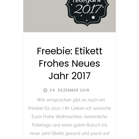
Freebie: Etikett
Frohes Neues
Jahr 2017
24. DEZEMBER 2016
Wie versprochen gibt es noch ein
Freebie für 2017 :) Ihr Lieben ich wünsche
Euch Frohe Weihnachten, besinnliche
Feiertage und einen guten Rutsch ins
neue Jahr! Bleibt gesund und passt auf