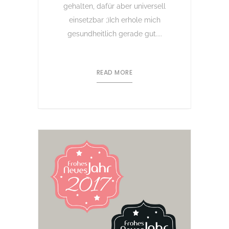
gehalten, dafür aber universell
einsetzbar ;)Ich erhole mich
gesundheitlich gerade gut....
READ MORE