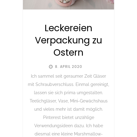
Leckereien
Verpackung zu
Ostern
8. APRIL 2020
Ich sammel seit geraumer Zeit Gläser
mit Schraubverschluss. Einmal gereinigt,
lassen sie sich prima umgestalten.
Teelichgläser, Vase, Mini-Gewächshaus
und vieles mehr ist damit möglich.
Pinterest bietet unzählige
Verwendungsideen dazu. Ich habe
diesmal eine kleine Marshmallow-