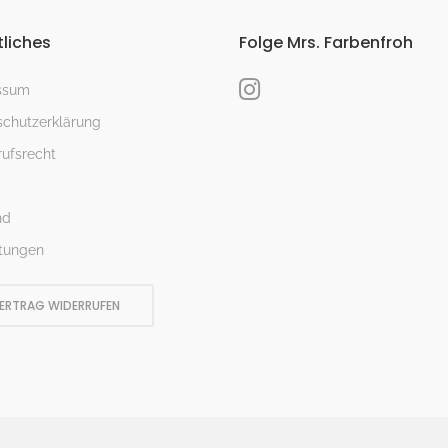
liches
Folge Mrs. Farbenfroh
ssum
chutzerklärung
ufsrecht
nd
tungen
ERTRAG WIDERRUFEN