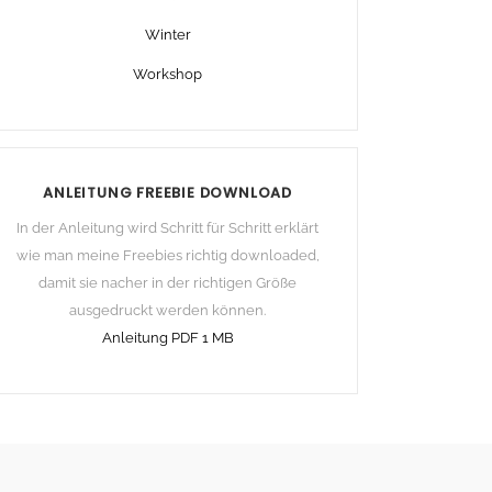
Winter
Workshop
ANLEITUNG FREEBIE DOWNLOAD
In der Anleitung wird Schritt für Schritt erklärt
wie man meine Freebies richtig downloaded,
damit sie nacher in der richtigen Größe
ausgedruckt werden können.
Anleitung PDF 1 MB