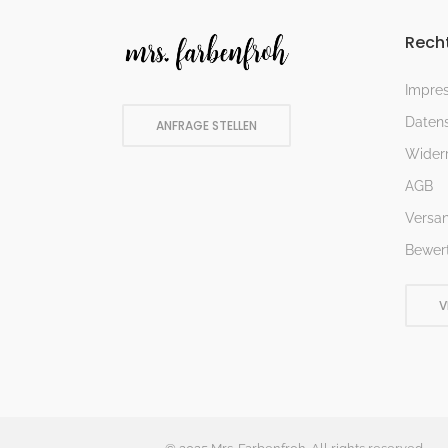
Recht
Impre
Datens
ANFRAGE STELLEN
Widerr
AGB
Versa
Bewer
V