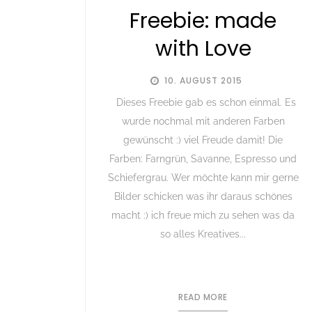
Freebie: made
with Love
10. AUGUST 2015
Dieses Freebie gab es schon einmal. Es
wurde nochmal mit anderen Farben
gewünscht :) viel Freude damit! Die
Farben: Farngrün, Savanne, Espresso und
Schiefergrau. Wer möchte kann mir gerne
Bilder schicken was ihr daraus schönes
macht :) ich freue mich zu sehen was da
so alles Kreatives...
READ MORE