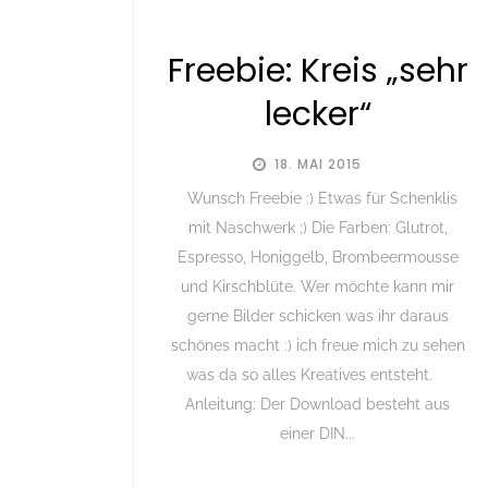
Freebie: Kreis „sehr
lecker“
18. MAI 2015
Wunsch Freebie :) Etwas für Schenklis
mit Naschwerk ;) Die Farben: Glutrot,
Espresso, Honiggelb, Brombeermousse
und Kirschblüte. Wer möchte kann mir
gerne Bilder schicken was ihr daraus
schönes macht :) ich freue mich zu sehen
was da so alles Kreatives entsteht.
Anleitung: Der Download besteht aus
einer DIN...