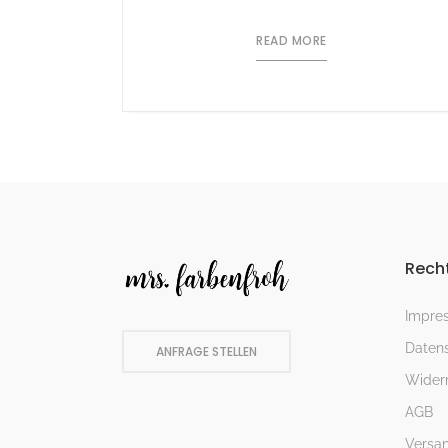
READ MORE
Recht
Impre
Datens
ANFRAGE STELLEN
Widerr
AGB
Versa