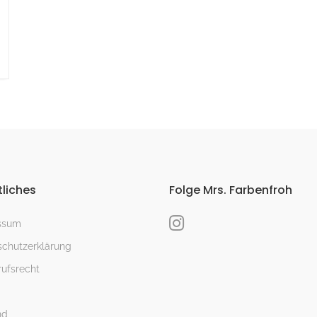
liches
Folge Mrs. Farbenfroh
ssum
chutzerklärung
ufsrecht
nd