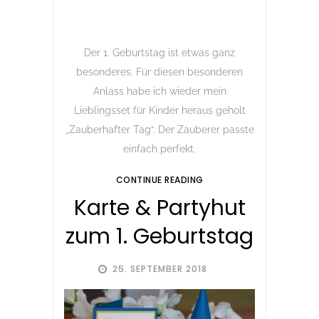
Der 1. Geburtstag ist etwas ganz
besonderes. Für diesen besonderen
Anlass habe ich wieder mein
Lieblingsset für Kinder heraus geholt
„Zauberhafter Tag“. Der Zauberer passte
einfach perfekt.
CONTINUE READING
Karte & Partyhut
zum 1. Geburtstag
25. SEPTEMBER 2018