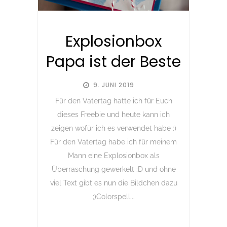
Explosionbox
Papa ist der Beste
9. JUNI 2019
Für den Vatertag hatte ich für Euch
dieses Freebie und heute kann ich
zeigen wofür ich es verwendet habe :)
Für den Vatertag habe ich für meinem
Mann eine Explosionbox als
Überraschung gewerkelt :D und ohne
viel Text gibt es nun die Bildchen dazu
;)Colorspell...