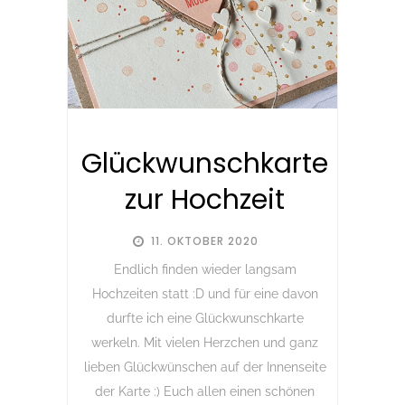
Glückwunschkarte
zur Hochzeit
11. OKTOBER 2020
Endlich finden wieder langsam
Hochzeiten statt :D und für eine davon
durfte ich eine Glückwunschkarte
werkeln. Mit vielen Herzchen und ganz
lieben Glückwünschen auf der Innenseite
der Karte :) Euch allen einen schönen