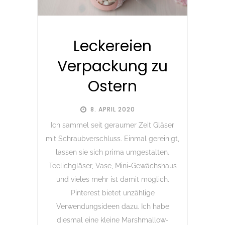
Leckereien
Verpackung zu
Ostern
8. APRIL 2020
Ich sammel seit geraumer Zeit Gläser
mit Schraubverschluss. Einmal gereinigt,
lassen sie sich prima umgestalten.
Teelichgläser, Vase, Mini-Gewächshaus
und vieles mehr ist damit möglich.
Pinterest bietet unzählige
Verwendungsideen dazu. Ich habe
diesmal eine kleine Marshmallow-