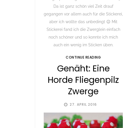
Da ist ganz schön viel Zeit drauf
gegangen vor allem auch für die Stickerei,
aber ich wollte das unbedingt 😉 Mit
Stickerei fand ich die Zwerglein einfach
noch schöner und so konnte ich mich
auch ein wenig im Sticken üben.
CONTINUE READING
Genäht: Eine
Horde Fliegenpilz
Zwerge
27. APRIL 2016