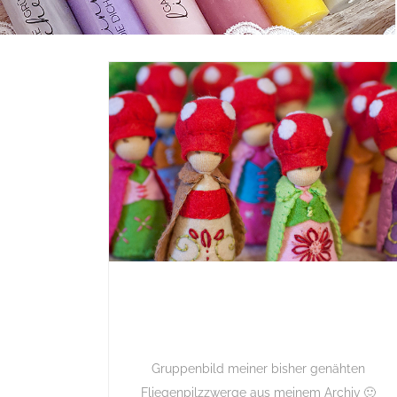
Gruppenbild meiner bisher genähten
Fliegenpilzzwerge aus meinem Archiv 🙂