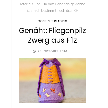
roter hut und Lila dazu, aber da gewöhne
ich mich bestimmt noch dran 😉
CONTINUE READING
Genäht: Fliegenpilz
Zwerg aus Filz
29. OKTOBER 2014