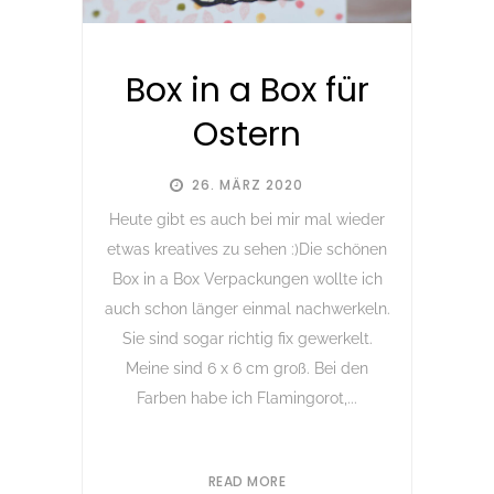
Box in a Box für
Ostern
26. MÄRZ 2020
Heute gibt es auch bei mir mal wieder
etwas kreatives zu sehen :)Die schönen
Box in a Box Verpackungen wollte ich
auch schon länger einmal nachwerkeln.
Sie sind sogar richtig fix gewerkelt.
Meine sind 6 x 6 cm groß. Bei den
Farben habe ich Flamingorot,...
READ MORE