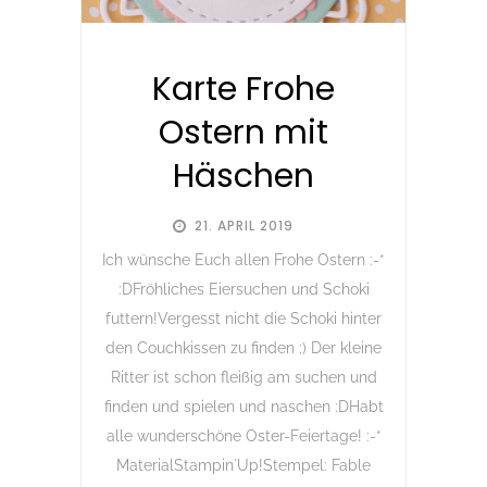
Karte Frohe
Ostern mit
Häschen
21. APRIL 2019
Ich wünsche Euch allen Frohe Ostern :-*
:DFröhliches Eiersuchen und Schoki
futtern!Vergesst nicht die Schoki hinter
den Couchkissen zu finden ;) Der kleine
Ritter ist schon fleißig am suchen und
finden und spielen und naschen :DHabt
alle wunderschöne Oster-Feiertage! :-*
MaterialStampin´Up!Stempel: Fable