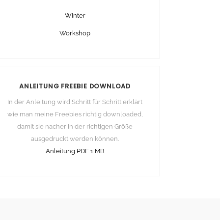
Winter
Workshop
ANLEITUNG FREEBIE DOWNLOAD
In der Anleitung wird Schritt für Schritt erklärt
wie man meine Freebies richtig downloaded,
damit sie nacher in der richtigen Größe
ausgedruckt werden können.
Anleitung PDF 1 MB