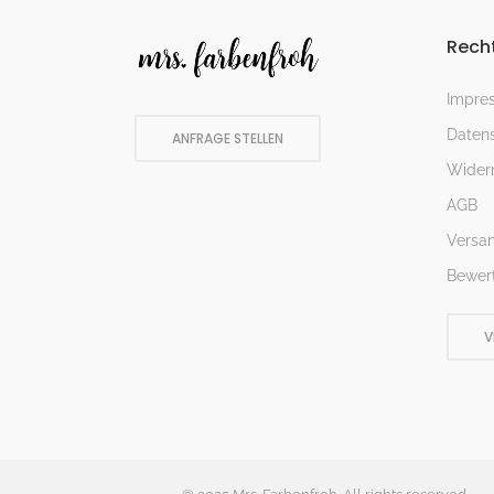
Recht
Impre
Datens
ANFRAGE STELLEN
Widerr
AGB
Versa
Bewer
V