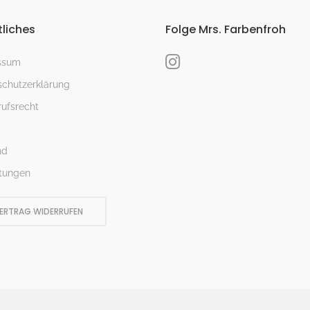
liches
Folge Mrs. Farbenfroh
ssum
chutzerklärung
ufsrecht
nd
tungen
ERTRAG WIDERRUFEN