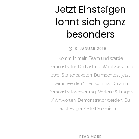
Jetzt Einsteigen
lohnt sich ganz
besonders
3. JANUAR 2019
Komm in mein Team und werde
Demonstrator. Du hast die Wahl zwischen
zwei Starterpaketen: Du möchtest jetzt
Demo werden? Hier kommst Du zum
Demonstratorenvertrag. Vorteile & Fragen
/ Antworten: Demonstrator werden. Du
hast Fragen? Stell Sie mir! :) ...
READ MORE