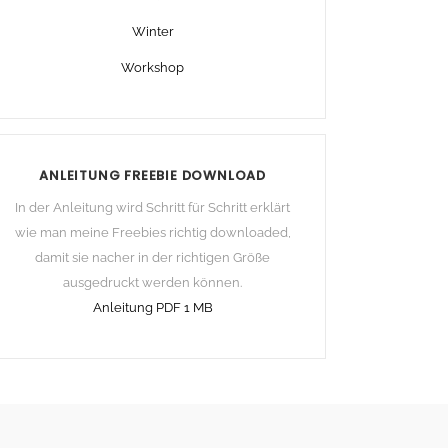
Winter
Workshop
ANLEITUNG FREEBIE DOWNLOAD
In der Anleitung wird Schritt für Schritt erklärt
wie man meine Freebies richtig downloaded,
damit sie nacher in der richtigen Größe
ausgedruckt werden können.
Anleitung PDF 1 MB