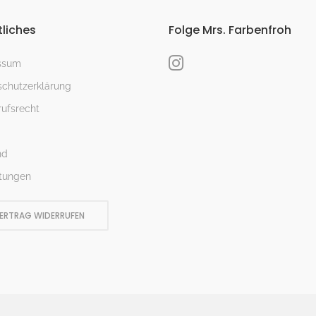
liches
Folge Mrs. Farbenfroh
ssum
chutzerklärung
ufsrecht
nd
tungen
ERTRAG WIDERRUFEN