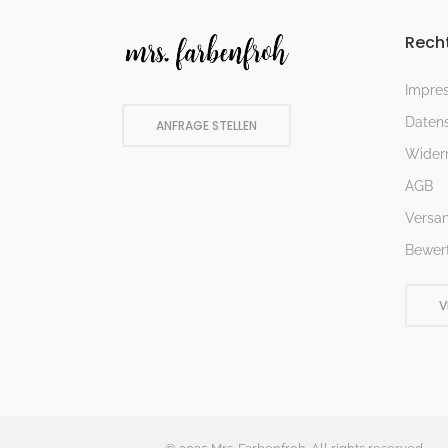
Recht
Impre
Datens
ANFRAGE STELLEN
Widerr
AGB
Versa
Bewer
V