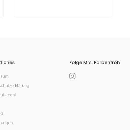
liches
Folge Mrs. Farbenfroh
ssum
chutzerklärung
ufsrecht
nd
tungen