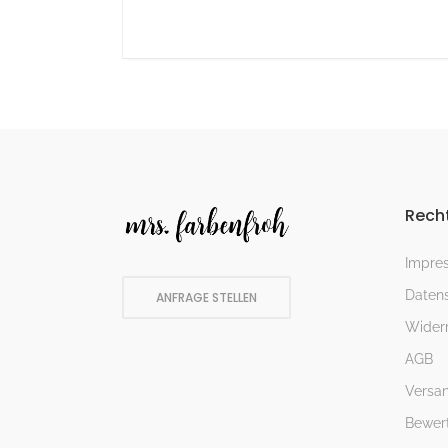
Recht
Impre
Datens
ANFRAGE STELLEN
Widerr
AGB
Versa
Bewer