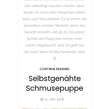
alle unbedingt machen möchte, dann
würde ich noch mehr Püppchen nähen,
auch zum Verschenken. Es ist immer ein
besonders schöner Moment, wenn das
Gesicht entsteht und ab da mit jedem
Schritt den Püppchen immer mehr
Leben eingehaucht wird. So geht mir
das auch wenn ich Blumenkinder nähe
😉
CONTINUE READING
Selbstgenähte
Schmusepuppe
6. JULI 2018