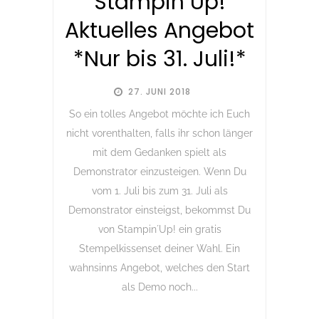
Stampin´Up!
Aktuelles Angebot
*Nur bis 31. Juli!*
27. JUNI 2018
So ein tolles Angebot möchte ich Euch
nicht vorenthalten, falls ihr schon länger
mit dem Gedanken spielt als
Demonstrator einzusteigen. Wenn Du
vom 1. Juli bis zum 31. Juli als
Demonstrator einsteigst, bekommst Du
von Stampin´Up! ein gratis
Stempelkissenset deiner Wahl. Ein
wahnsinns Angebot, welches den Start
als Demo noch...