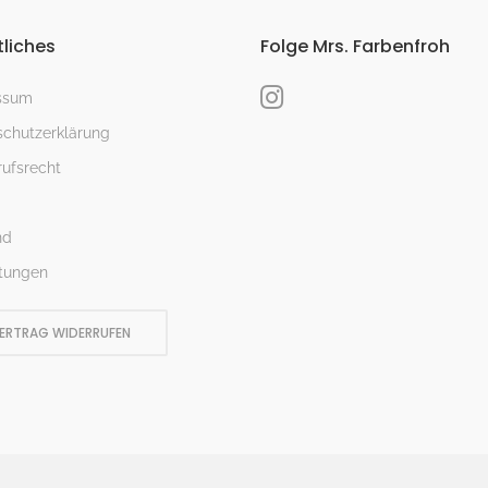
liches
Folge Mrs. Farbenfroh
ssum
chutzerklärung
ufsrecht
nd
tungen
ERTRAG WIDERRUFEN