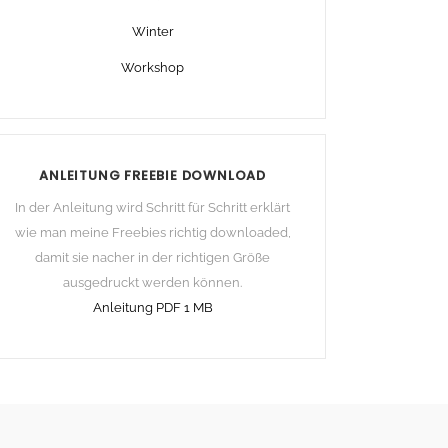
Winter
Workshop
ANLEITUNG FREEBIE DOWNLOAD
In der Anleitung wird Schritt für Schritt erklärt
wie man meine Freebies richtig downloaded,
damit sie nacher in der richtigen Größe
ausgedruckt werden können.
Anleitung PDF 1 MB