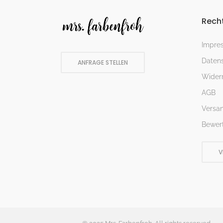
Recht
Impre
Datens
ANFRAGE STELLEN
Widerr
AGB
Versa
Bewer
V