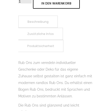
Rub-
IN DEN WARENKORB
On
Sticker
Opas
Beschreibung
letzter
Zusätzliche Infos
Nerv
01,
Produktsicherheit
Rubon,
Randlos,
Rub
Rub Ons zum veredeln individueller
Ons,
Geschenke oder Deko für das eigene
Rubbelsticker,
Zuhause selbst gestalten ist ganz einfach mit
für
modernen randlos Rub Ons. Du erhältst einen
Glas,
Bogen Rub Ons, bedruckt mit Sprüchen und
Holz,
Motiven zu bestimmten Anlässen.
Raysin
Die Rub Ons sind glänzend und leicht
u.v.m.