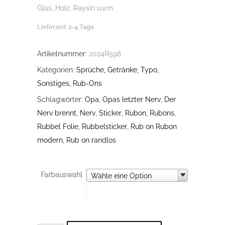
Glas, Holz, Raysin u.v.m.
Lieferzeit:
2-4 Tage
Artikelnummer:
2024R598
Kategorien:
Sprüche, Getränke, Typo,
Sonstiges
,
Rub-Ons
Schlagwörter:
Opa
,
Opas letzter Nerv
,
Der
Nerv brennt
,
Nerv
,
Sticker
,
Rubon
,
Rubons
,
Rubbel Folie
,
Rubbelsticker
,
Rub on Rubon
modern
,
Rub on randlos
Farbauswahl
Farbauswahl
Wähle eine Option