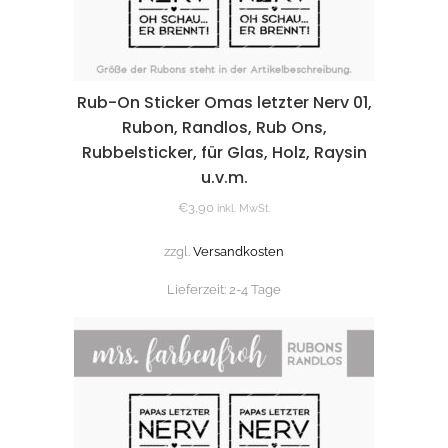
Rub-On Sticker Omas letzter Nerv 01,
Rubon, Randlos, Rub Ons,
Rubbelsticker, für Glas, Holz, Raysin
u.v.m.
€
3,90
inkl. MwSt.
zzgl.
Versandkosten
Lieferzeit:
2-4 Tage