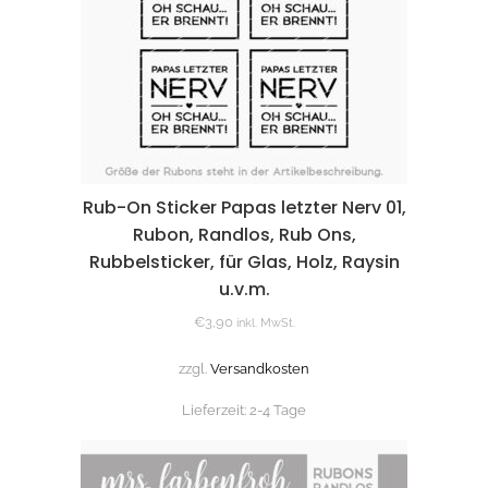
Rub-On Sticker Papas letzter Nerv 01,
Rubon, Randlos, Rub Ons,
Rubbelsticker, für Glas, Holz, Raysin
u.v.m.
€
3,90
inkl. MwSt.
zzgl.
Versandkosten
Lieferzeit:
2-4 Tage