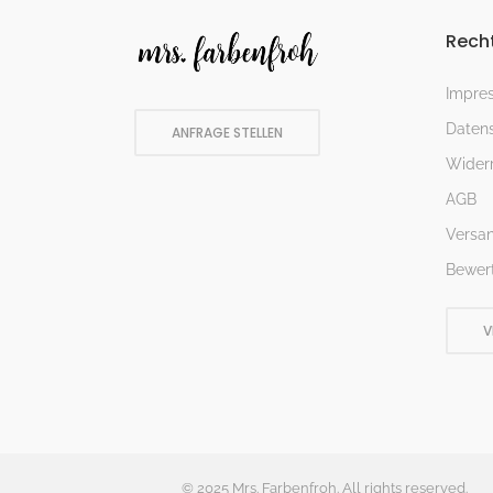
Recht
Impre
Datens
ANFRAGE STELLEN
Widerr
AGB
Versa
Bewer
V
© 2025 Mrs. Farbenfroh. All rights reserved.