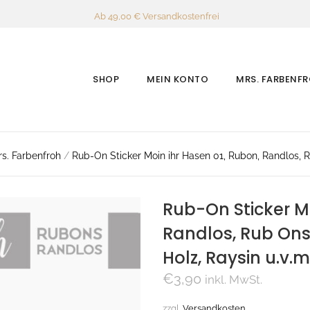
Ab 49,00 € Versandkostenfrei
SHOP
MEIN KONTO
MRS. FARBENF
s. Farbenfroh
/
Rub-On Sticker Moin ihr Hasen 01, Rubon, Randlos, Ru
Rub-On Sticker Mo
Randlos, Rub Ons,
Holz, Raysin u.v.m
€
3,90
inkl. MwSt.
zzgl.
Versandkosten