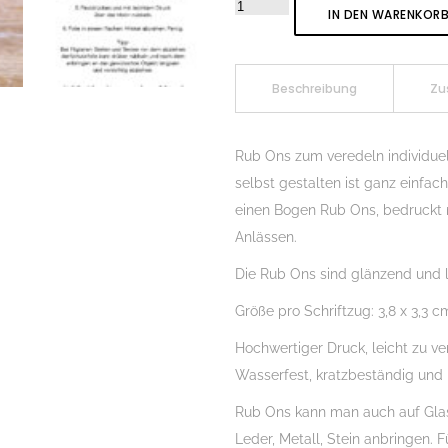
Rub-
IN DEN WARENKOR
On
Sticker
Moin
Beschreibung
Zu
ihr
Hasen
Rub Ons zum veredeln individue
01,
selbst gestalten ist ganz einfa
Rubon,
einen Bogen Rub Ons, bedruckt
Randlos,
Anlässen.
Rub
Die Rub Ons sind glänzend und l
Ons,
Rubbelsticker,
Größe pro Schriftzug: 3,8 x 3,3 c
für
Hochwertiger Druck, leicht zu ve
Glas,
Wasserfest, kratzbeständig und
Holz,
Raysin
Rub Ons kann man auch auf Glas, 
u.v.m.
Leder, Metall, Stein anbringen. 