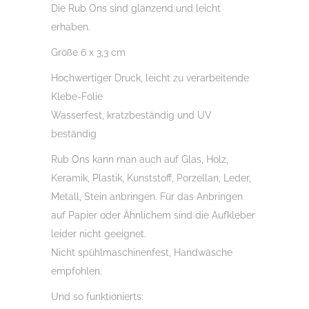
Die Rub Ons sind glänzend und leicht
Ons,
erhaben.
Rubbelsticker,
Größe 6 x 3,3 cm
für
Glas,
Hochwertiger Druck, leicht zu verarbeitende
Holz,
Klebe-Folie
Raysin
Wasserfest, kratzbeständig und UV
u.v.m.
beständig
Menge
Rub Ons kann man auch auf Glas, Holz,
Keramik, Plastik, Kunststoff, Porzellan, Leder,
Metall, Stein anbringen. Für das Anbringen
auf Papier oder Ähnlichem sind die Aufkleber
leider nicht geeignet.
Nicht spühlmaschinenfest, Handwäsche
empfohlen.
Und so funktionierts: