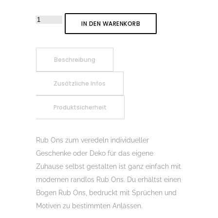
Rub-
IN DEN WARENKORB
On
Sticker
Glück
Beschreibung
ist,
Zusätzliche Infos
eine
Mama
Produktsicherheit
wie
dich
zu
Rub Ons zum veredeln individueller
haben
Geschenke oder Deko für das eigene
02
Zuhause selbst gestalten ist ganz einfach mit
L,
modernen randlos Rub Ons. Du erhältst einen
Rubon,
Bogen Rub Ons, bedruckt mit Sprüchen und
Randlos,
Motiven zu bestimmten Anlässen.
Rub