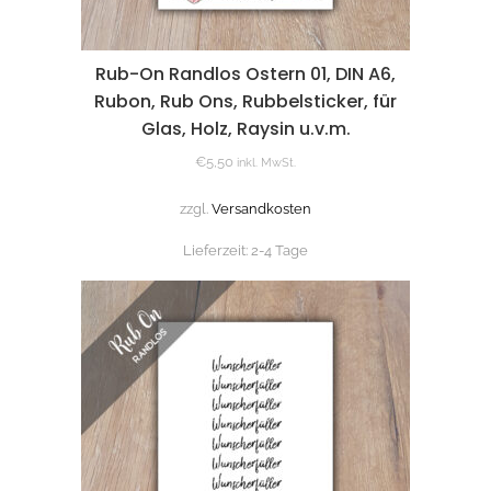
Rub-On Randlos Ostern 01, DIN A6,
Rubon, Rub Ons, Rubbelsticker, für
Glas, Holz, Raysin u.v.m.
€
5,50
inkl. MwSt.
zzgl.
Versandkosten
Lieferzeit:
2-4 Tage