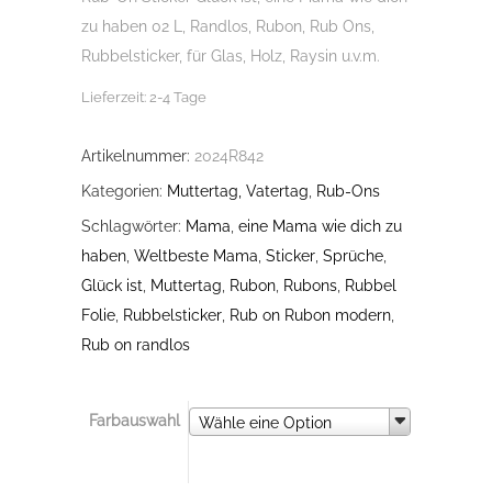
zu haben 02 L, Randlos, Rubon, Rub Ons,
Rubbelsticker, für Glas, Holz, Raysin u.v.m.
Lieferzeit:
2-4 Tage
Artikelnummer:
2024R842
Kategorien:
Muttertag, Vatertag
,
Rub-Ons
Schlagwörter:
Mama
,
eine Mama wie dich zu
haben
,
Weltbeste Mama
,
Sticker
,
Sprüche
,
Glück ist
,
Muttertag
,
Rubon
,
Rubons
,
Rubbel
Folie
,
Rubbelsticker
,
Rub on Rubon modern
,
Rub on randlos
Farbauswahl
Farbauswahl
Wähle eine Option