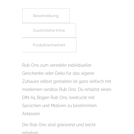
Randlos
Herbst
Beschreibung
01,
Zusätzliche Infos
DIN
A5,
Produktsicherheit
Rubon,
Rub
Ons,
Rub Ons zum veredeln individueller
Rubbelsticker,
Geschenke oder Deko für das eigene
für
Zuhause selbst gestalten ist ganz einfach mit
Glas,
modernen randlos Rub Ons. Du erhältst einen
Holz,
DIN A5 Bogen Rub Ons, bedruckt mit
Raysin
Sprüchen und Motiven zu bestimmten
u.v.m.
Anlässen.
Menge
Die Rub Ons sind glänzend und leicht
erhaben.