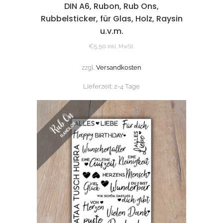
DIN A6, Rubon, Rub Ons,
Rubbelsticker, für Glas, Holz, Raysin
u.v.m.
€
5,50
inkl. MwSt.
zzgl.
Versandkosten
Lieferzeit:
2-4 Tage