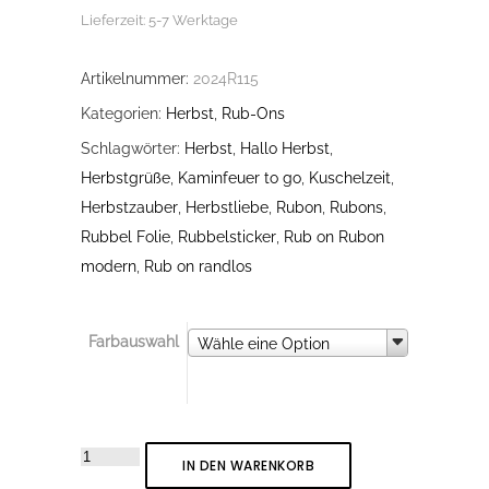
Lieferzeit:
5-7 Werktage
Artikelnummer:
2024R115
Kategorien:
Herbst
,
Rub-Ons
Schlagwörter:
Herbst
,
Hallo Herbst
,
Herbstgrüße
,
Kaminfeuer to go
,
Kuschelzeit
,
Herbstzauber
,
Herbstliebe
,
Rubon
,
Rubons
,
Rubbel Folie
,
Rubbelsticker
,
Rub on Rubon
modern
,
Rub on randlos
Farbauswahl
Farbauswahl
Wähle eine Option
Rub-
IN DEN WARENKORB
On