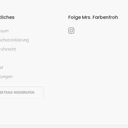
liches
Folge Mrs. Farbenfroh
ssum
chutzerklärung
ufsrecht
nd
tungen
ERTRAG WIDERRUFEN