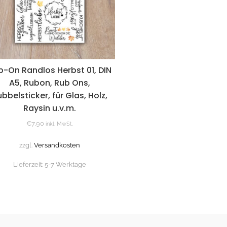
b-On Randlos Herbst 01, DIN
A5, Rubon, Rub Ons,
bbelsticker, für Glas, Holz,
Raysin u.v.m.
€
7,90
inkl. MwSt.
zzgl.
Versandkosten
Lieferzeit:
5-7 Werktage