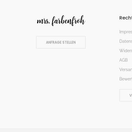
Recht
Impre
Datens
ANFRAGE STELLEN
Widerr
AGB
Versa
Bewer
V