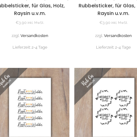
bbelsticker, für Glas, Holz,
Rubbelsticker, für Glas, 
Raysin u.v.m.
Raysin u.v.m.
€
3,90
€
3,90
inkl. MwSt.
inkl. MwSt.
zzgl.
Versandkosten
zzgl.
Versandkosten
Lieferzeit:
2-4 Tage
Lieferzeit:
2-4 Tage