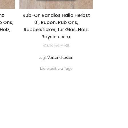
nz
Rub-On Randlos Hallo Herbst
b Ons,
01, Rubon, Rub Ons,
Holz,
Rubbelsticker, für Glas, Holz,
Raysin u.v.m.
€
3,90
inkl. MwSt.
zzgl.
Versandkosten
Lieferzeit:
2-4 Tage